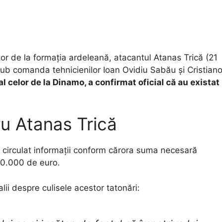
ucător de la formația ardeleană, atacantul Atanas Trică (21
sub comanda tehnicienilor Ioan Ovidiu Sabău și Cristian
l celor de la Dinamo, a confirmat oficial că au existat
ru Atanas Trică
au circulat informații conform cărora suma necesară
200.000 de euro.
alii despre culisele acestor tatonări: