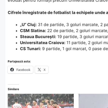
evoluat pentru formații precum Universitatea Craiov
Cifrele înregistrate de fotbalist la echipele unde a
„U” Cluj:
31 de partide, 3 goluri marcate, 2 p
CSM Slatina:
22 de partide, 2 goluri marcate
Steaua București:
19 partide, 3 goluri marca
Universitatea Craiova:
11 partide, 2 goluri m
CS Tunari:
9 partide, 1 gol marcat, 0 pase de
Partajează asta:
Facebook
X
Similare