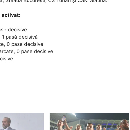
a, Steaua București, CS Tunari și CSM Slatina.
 activat:
ase decisive
, 1 pasă decisivă
te, 0 pase decisive
arcate, 0 pase decisive
cisive