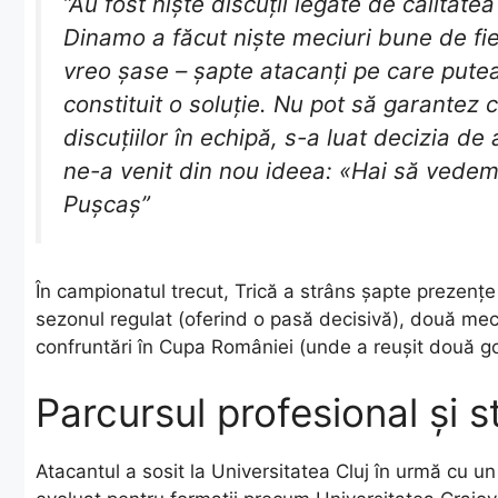
​”Au fost niște discuții legate de calitatea
Dinamo a făcut niște meciuri bune de fiec
vreo șase – șapte atacanți pe care putea
constituit o soluție. Nu pot să garantez 
discuțiilor în echipă, s-a luat decizia de 
ne-a venit din nou ideea: «Hai să vedem
Pușcaș”
​În campionatul trecut, Trică a strâns șapte prezențe 
sezonul regulat (oferind o pasă decisivă), două meci
confruntări în Cupa României (unde a reușit două gol
Parcursul profesional și st
​Atacantul a sosit la Universitatea Cluj în urmă cu un