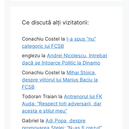
Ce discută alți vizitatorii:
Conachiu Costel
la
I-a spus ”nu”
o
categoric lui FCSB
englezu
la
Andrei Nicolescu, întrebat
dacă se întoarce Politic la Dinamo
Conachiu Costel
la
Mihai Stoica,
despre viitorul lui Marius Baciu la
FCSB
Todoran Traian
la
Antrenorul lui FK
Auda: ”Respect toți adversarii, dar
acesta e stilul meu”
Gabriel
la
Adi Popa, despre
promovarea Stelei: ”N-aș fi crezut”