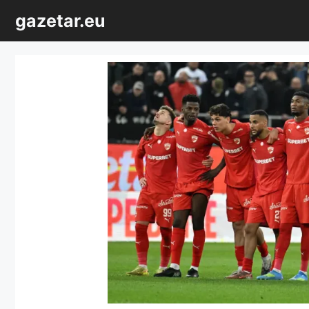
Sari
gazetar.eu
la
conținut