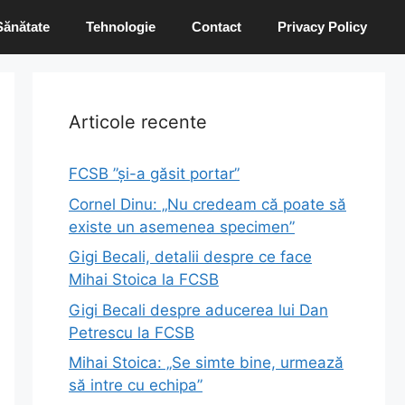
Sănătate
Tehnologie
Contact
Privacy Policy
Articole recente
FCSB ”și-a găsit portar”
Cornel Dinu: „Nu credeam că poate să
existe un asemenea specimen”
Gigi Becali, detalii despre ce face
Mihai Stoica la FCSB
Gigi Becali despre aducerea lui Dan
Petrescu la FCSB
Mihai Stoica: „Se simte bine, urmează
să intre cu echipa”