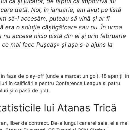
 lui ca și jucător, de faptul că împotriva lui
are dată. Noi, în ianuarie, am avut pe listă
m să-i accesăm, puteau să vină și ar fi
că era o soluție câștigătoare sau nu. În urma
a nu accesa nicio pistă din ei și prin februarie
 ce mai face Pușcaș» și așa s-a ajuns la
în faza de play-off (unde a marcat un gol), 18 apariții în
uri în calificările pentru Conference League și patru
uri și o pasă de gol).
atisticile lui Atanas Trică
 an, liber de contract. De-a lungul carierei sale, el a mai