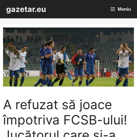
Sari
gazetar.eu
Meniu
la
conținut
A refuzat să joace
împotriva FCSB-ului!
Jucătorul care și-a