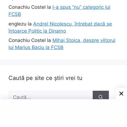
Conachiu Costel
la
I-a spus ”nu” categoric lui
FCSB
englezu
la
Andrei Nicolescu, întrebat dacă se
întoarce Politic la Dinamo
Conachiu Costel
la
Mihai Stoica, despre viitorul
lui Marius Baciu la FCSB
Caută pe site ce știri vrei tu
Caută
după: