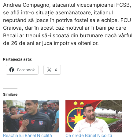
Andrea Compagno, atacantul vicecampioanei FCSB,
se află într-o situație asemănătoare, italianul
neputând să joace în potriva fostei sale echipe, FCU
Craiova, dar în acest caz motivul ar fi bani pe care
Becali ar trebui să-i scoată din buzunare dacă vârful
de 26 de ani ar juca împotriva oltenilor.
Partajează asta:
Facebook
X
Similare
Reacția lui Bănel Nicoliță
Ce crede Bănel Nicoliță