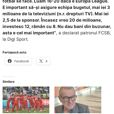
fotbal se face. Luăm 16-20 dacă e Europa League.
E important să-și asigure echipa bugetul, mai iei 3
milioane de la televiziuni (n.r. drepturi TV). Mai iei
2,5 de la sponsor. Încasez vreo 20 de milioane,
investesc 12, rămân cu 8. Nu dau bani din buzunar,
asta e cel mai important”
, a declarat patronul FCSB,
la Digi Sport.
Partajează asta:
Facebook
X
Similare