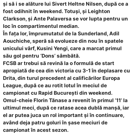
și să i se alăture lui Sivert Heltne Nilsen, după ce a
fost odihnit în weekend. Totuși, și Leighton
Clarkson, și Ante Palaversa se vor lupta pentru un
loc în compartimentul median.
În fața lor, împrumutatul de la Sunderland, Adil
Aouchiche, speră să evolueze din nou în spatele
unicului vârf, Kusini Yengi, care a marcat primul
său gol pentru ‘Dons’ sâmbătă.
FCSB ar trebui să revină la o formulă de start
apropiată de cea din victoria cu 3-1 în deplasare cu
Drita, din turul precedent al calificărilor Europa
League, după ce au rotit lotul în meciul de
campionat cu Rapid București din weekend.
Omul-cheie Florin Tănase a revenit în primul ’11’ la
ultimul meci, după ce ratase acea dublă manșă, iar
el ar putea juca un rol important și în continuare,
având deja patru goluri în șase meciuri de
campionat în acest sezon.