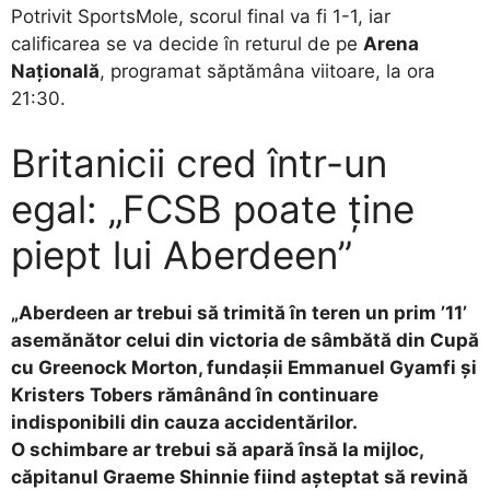
Potrivit SportsMole, scorul final va fi 1-1, iar
calificarea se va decide în returul de pe
Arena
Națională
, programat săptămâna viitoare, la ora
21:30.
Britanicii cred într-un
egal: „FCSB poate ține
piept lui Aberdeen”
„Aberdeen ar trebui să trimită în teren un prim ’11’
asemănător celui din victoria de sâmbătă din Cupă
cu Greenock Morton, fundașii Emmanuel Gyamfi și
Kristers Tobers rămânând în continuare
indisponibili din cauza accidentărilor.
O schimbare ar trebui să apară însă la mijloc,
căpitanul Graeme Shinnie fiind așteptat să revină