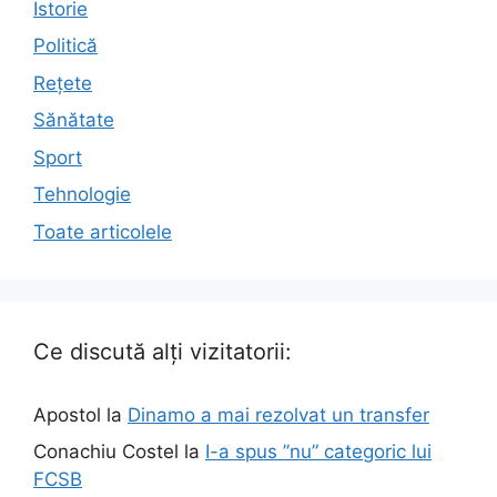
Istorie
Politică
Rețete
Sănătate
Sport
Tehnologie
Toate articolele
Ce discută alți vizitatorii:
Apostol
la
Dinamo a mai rezolvat un transfer
Conachiu Costel
la
I-a spus ”nu” categoric lui
FCSB