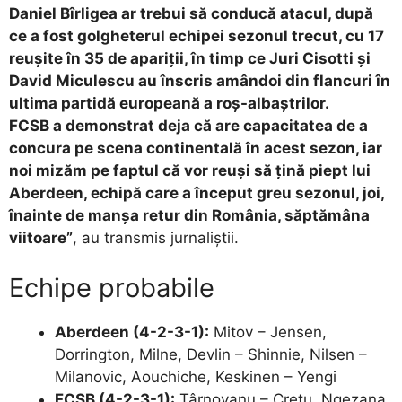
Daniel Bîrligea ar trebui să conducă atacul, după
ce a fost golgheterul echipei sezonul trecut, cu 17
reușite în 35 de apariții, în timp ce Juri Cisotti și
David Miculescu au înscris amândoi din flancuri în
ultima partidă europeană a roș-albaștrilor.
FCSB a demonstrat deja că are capacitatea de a
concura pe scena continentală în acest sezon, iar
noi mizăm pe faptul că vor reuși să țină piept lui
Aberdeen, echipă care a început greu sezonul, joi,
înainte de manșa retur din România, săptămâna
viitoare”
, au transmis jurnaliștii.
Echipe probabile
Aberdeen (4-2-3-1):
Mitov – Jensen,
Dorrington, Milne, Devlin – Shinnie, Nilsen –
Milanovic, Aouchiche, Keskinen – Yengi
FCSB (4-2-3-1):
Târnovanu – Crețu, Ngezana,