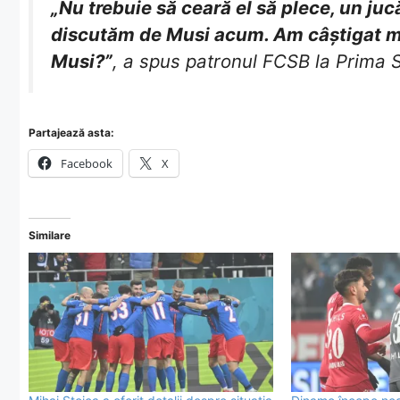
„Nu trebuie să ceară el să plece, un jucă
discutăm de Musi acum. Am câştigat me
Musi?”
, a spus patronul FCSB la Prima 
Partajează asta:
Facebook
X
Similare