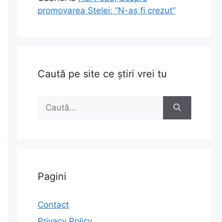
promovarea Stelei: ”N-aș fi crezut”
Caută pe site ce știri vrei tu
Caută
după:
Pagini
Contact
Privacy Policy