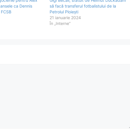
cierile pentru Alex
Gigi Becali, sfătuit de Helmut Duckadam
Șansele ca Dennis
să facă transferul fotbalistului de la
la FCSB
Petrolul Ploiești
21 ianuarie 2024
În „Interne”