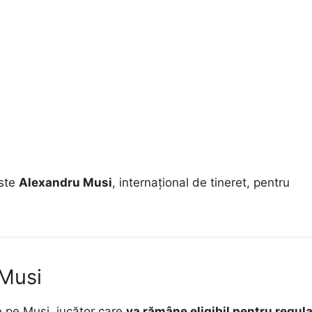
este
Alexandru Musi
, internațional de tineret, pentru
 Musi
e pe Musi, jucător care
va rămâne eligibil pentru regul