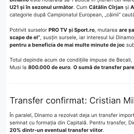
U21 și în sezonul următor
. Cum
Cătălin Cîrjan
și
A
categorie după Campionatul European, „câinii” caută 
Potrivit surselor
PRO TV și Sport.ro
, mutarea
are ș
scape de el”
, susțin sursele, iar interesul lui Dinamo
pentru a beneficia de mai multe minute de joc
sub
Totul depinde acum de condițiile impuse de Becali, m
Musi la
800.000 de euro
.
O sumă de transfer pare
Transfer confirmat: Cristian M
În paralel, Dinamo a rezolvat deja un transfer impor
semnat cu formația din Capitală. Pentru transfer, 
20% dintr-un eventual transfer viitor
.