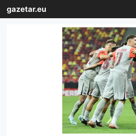
Sari
gazetar.eu
la
conținut