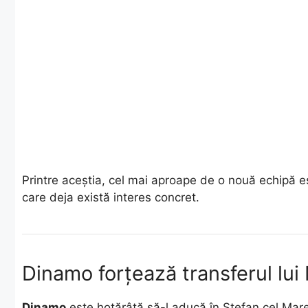
Printre aceștia, cel mai aproape de o nouă echipă 
care deja există interes concret.
Dinamo forțează transferul lui
Dinamo
este hotărâtă să-l aducă în Ștefan cel Mar