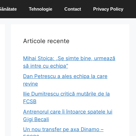
Sănătate
Tehnologie
Contact
Privacy Policy
Articole recente
Mihai Stoica: „Se simte bine, urmează
să intre cu echipa”
Dan Petrescu a ales echipa la care
revine
Ilie Dumitrescu critică mutările de la
FCSB
Antrenorul care îi întoarce spatele lui
Gigi Becali
Un nou transfer pe axa Dinamo –