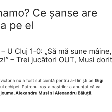
inamo? Ce șanse are
a pe el
 – U Cluj 1-0: „Să mă sune mâine,
z!” – Trei jucători OUT, Musi dori
victoria nu a fost suficientă pentru a-l liniști pe
Gigi
l echipei. Patronul roș-albaștrilor a anunțat că va
jouma, Alexandru Musi și Alexandru Băluță
.