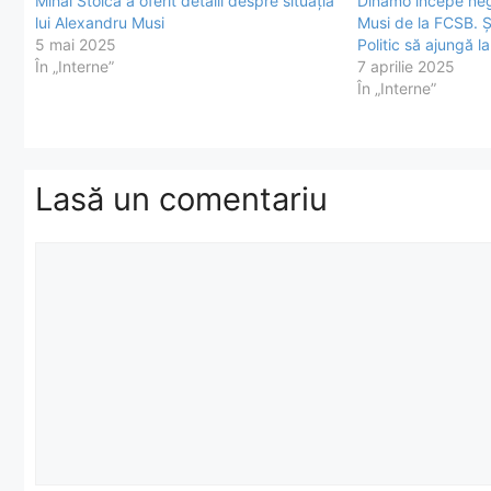
Mihai Stoica a oferit detalii despre situația
Dinamo începe nego
lui Alexandru Musi
Musi de la FCSB. 
5 mai 2025
Politic să ajungă 
În „Interne”
7 aprilie 2025
În „Interne”
Lasă un comentariu
Comentariu