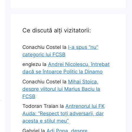
Ce discută alți vizitatorii:
Conachiu Costel
la
I-a spus ”nu”
categoric lui FCSB
englezu
la
Andrei Nicolescu, întrebat
dacă se întoarce Politic la Dinamo
Conachiu Costel
la
Mihai Stoica,
despre viitorul lui Marius Baciu la
FCSB
Todoran Traian
la
Antrenorul lui FK
Auda: ”Respect toți adversarii, dar
acesta e stilul meu”
Gabriel
la
Adi Popa, despre
a