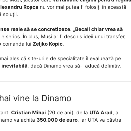
lexandru Roșca
nu vor mai putea fi folosiți în această
soluții.
anse reale să se concretizeze
.
„Becali chiar vrea să
 e serios. În plus, Musi ar fi deschis ideii unui transfer,
 comanda lui
Zeljko Kopic
.
ai ales că site-urile de specialitate îl evaluează pe
 inevitabilă
, dacă Dinamo vrea să-l aducă definitiv.
ihai vine la Dinamo
tant:
Cristian Mihai
(20 de ani), de la
UTA Arad
, a
Dinamo va achita
350.000 de euro
, iar UTA va păstra