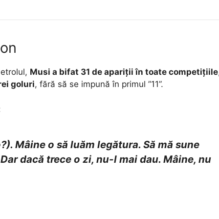
zon
etrolul,
Musi a bifat 31 de apariții în toate competițiile
rei goluri
, fără să se impună în primul ”11”.
:
?). Mâine o să luăm legătura. Să mă sune
Dar dacă trece o zi, nu-l mai dau. Mâine, nu