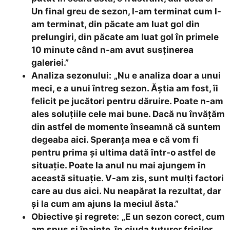
Un final greu de sezon, l-am terminat cum l-
am terminat, din păcate am luat gol din
prelungiri, din păcate am luat gol în primele
10 minute când n-am avut susţinerea
galeriei.”
Analiza sezonului:
„Nu e analiza doar a unui
meci, e a unui întreg sezon. Ăştia am fost, îi
felicit pe jucători pentru dăruire. Poate n-am
ales soluţiile cele mai bune. Dacă nu învăţăm
din astfel de momente înseamnă că suntem
degeaba aici. Speranţa mea e că vom fi
pentru prima şi ultima dată într-o astfel de
situaţie. Poate la anul nu mai ajungem în
această situaţie. V-am zis, sunt mulţi factori
care au dus aici. Nu neapărat la rezultat, dar
şi la cum am ajuns la meciul ăsta.”
Obiective și regrete:
„E un sezon corect, cum
am spus şi înainte, în ciuda tuturor fricilor.