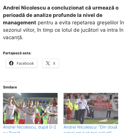
Andrei Nicolescu a concluzionat că urmează o
perioadă de analize profunde la nivel de
management
pentru a evita repetarea greșelilor în
sezonul viitor, în timp ce lotul de jucători va intra în
vacanță.
Partajează asta:
Facebook
X
Similare
Andrei Nicolescu, după 0-2
Andrei Nicolescu: ”Din două
cu Rapid
șuturi am luat trei goluri!”