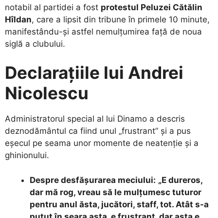
notabil al partidei a fost
protestul Peluzei Cătălin
Hîldan
, care a lipsit din tribune în primele 10 minute,
manifestându-și astfel nemulțumirea față de noua
siglă a clubului.
Declarațiile lui Andrei
Nicolescu
​Administratorul special al lui Dinamo a descris
deznodământul ca fiind unul „frustrant” și a pus
eșecul pe seama unor momente de neatenție și a
ghinionului.
Despre desfășurarea meciului:
„E dureros,
dar mă rog, vreau să le mulţumesc tuturor
pentru anul ăsta, jucători, staff, tot. Atât s-a
putut în seara asta, e frustrant, dar asta e.