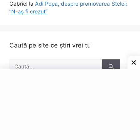
Gabriel
la
Adi Popa, despre promovarea Stelei:
”N-aș fi crezut”
Caută pe site ce știri vrei tu
Caută
după:
Pagini
Contact
Privacy Policy