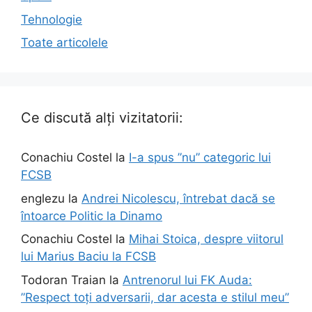
Tehnologie
Toate articolele
Ce discută alți vizitatorii:
Conachiu Costel
la
I-a spus ”nu” categoric lui
FCSB
englezu
la
Andrei Nicolescu, întrebat dacă se
întoarce Politic la Dinamo
Conachiu Costel
la
Mihai Stoica, despre viitorul
lui Marius Baciu la FCSB
Todoran Traian
la
Antrenorul lui FK Auda:
”Respect toți adversarii, dar acesta e stilul meu”