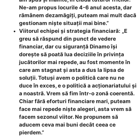
Ne-am propus locurile 4-6 anul acesta, dar
rămânem dezamăgiţi, puteam mai mult dacă
gestionam nişte situaţii mai bine.”
Viitorul echipei și strategia financiară:
„E
greu să răspund din punct de vedere
financiar, dar cu siguranţă Dinamo îşi
doreşte să poată lua deciziile în privinţa
jucătorilor mai repede, au fost momente în
care am stagnat şi asta a dus la lipsa de
soluţii. Totuşi avem o politică care nu ne
duce în exces, e o politică a acţionariatului şi
a noastră. Vrem să fim într-o zonă coerentă.
Chiar fără eforturi financiare mari, puteam
face mai repede nişte alegeri, asta vrem să
facem sezonul viitor. Ne propunem să
aducem ceva mai buni decât ceea ce
pierdem.”