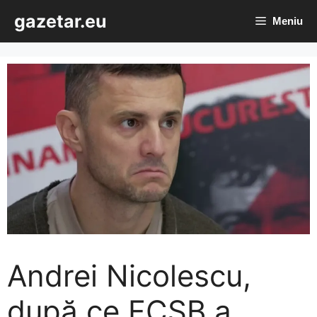
Sari
gazetar.eu
Meniu
la
conținut
Andrei Nicolescu,
după ce FCSB a