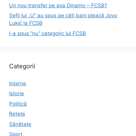
Un nou transfer pe axa Dinamo – FCSB?
Șefii lui „U” au spus pe câți bani pleacă Jovo
Lukić la FCSB
I-a spus ”nu” categoric lui FCSB
Categorii
Interne
Istorie
Politică
Rețete
Sănătate
Sport