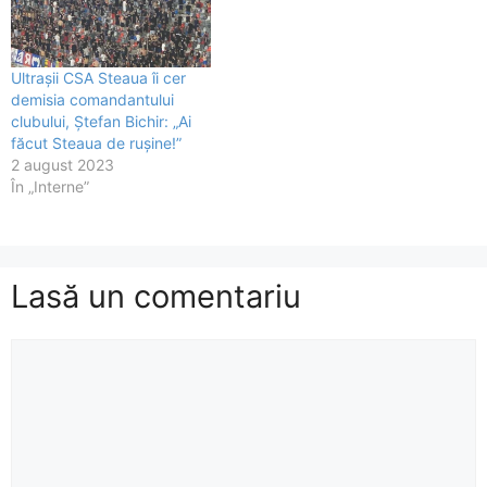
CFR Cluj este programat să
se dispute duminică, 6
august, de la…
Ultraşii CSA Steaua îi cer
demisia comandantului
clubului, Ştefan Bichir: „Ai
făcut Steaua de ruşine!”
2 august 2023
În „Interne”
Lasă un comentariu
Comentariu