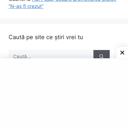
”N-aș fi crezut”
Caută pe site ce știri vrei tu
Caută
după:
Pagini
Contact
Privacy Policy