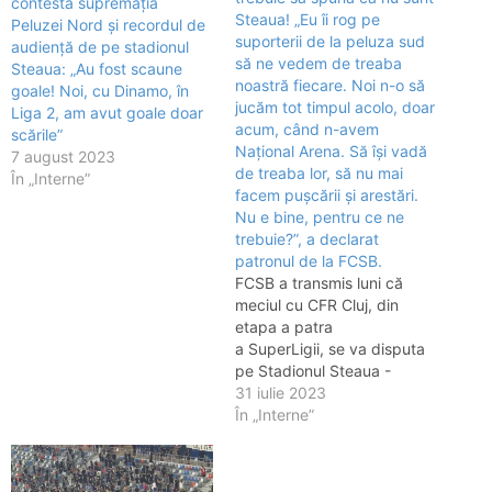
contestă supremația
Steaua! „Eu îi rog pe
Peluzei Nord și recordul de
suporterii de la peluza sud
audiență de pe stadionul
să ne vedem de treaba
Steaua: „Au fost scaune
noastră fiecare. Noi n-o să
goale! Noi, cu Dinamo, în
jucăm tot timpul acolo, doar
Liga 2, am avut goale doar
acum, când n-avem
scările”
Național Arena. Să își vadă
7 august 2023
de treaba lor, să nu mai
În „Interne”
facem pușcării și arestări.
Nu e bine, pentru ce ne
trebuie?”, a declarat
patronul de la FCSB.
FCSB a transmis luni că
meciul cu CFR Cluj, din
etapa a patra
a SuperLigii, se va disputa
pe Stadionul Steaua -
Ghencea. FCSB va juca în
31 iulie 2023
premieră pe noul stadion
În „Interne”
Steaua - Ghencea!
Gheorghe Mustață: “Va fi
ceva special” Meciul FCSB -