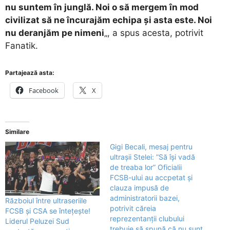
nu suntem în junglă. Noi o să mergem în mod
civilizat să ne încurajăm echipa și asta este. Noi
nu deranjăm pe nimeni
„, a spus acesta, potrivit
Fanatik.
Partajează asta:
Facebook
X
Similare
Gigi Becali, mesaj pentru
ultrașii Stelei: ”Să își vadă
de treaba lor” Oficialii
FCSB-ului au accpetat și
clauza impusă de
administratorii bazei,
Războiul între ultraseriile
potrivit căreia
FCSB și CSA se întețește!
reprezentanții clubului
Liderul Peluzei Sud
trebuie să spună că nu sunt