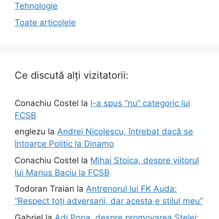
Tehnologie
Toate articolele
Ce discută alți vizitatorii:
Conachiu Costel
la
I-a spus ”nu” categoric lui
FCSB
englezu
la
Andrei Nicolescu, întrebat dacă se
întoarce Politic la Dinamo
Conachiu Costel
la
Mihai Stoica, despre viitorul
lui Marius Baciu la FCSB
Todoran Traian
la
Antrenorul lui FK Auda:
”Respect toți adversarii, dar acesta e stilul meu”
Gabriel
la
Adi Popa, despre promovarea Stelei: