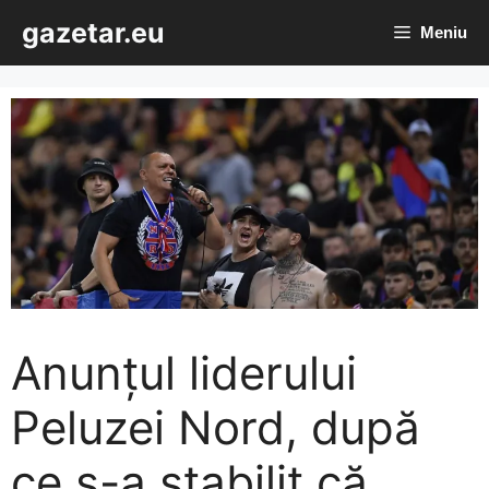
Sari
gazetar.eu
Meniu
la
conținut
Anunțul liderului
Peluzei Nord, după
ce s-a stabilit că