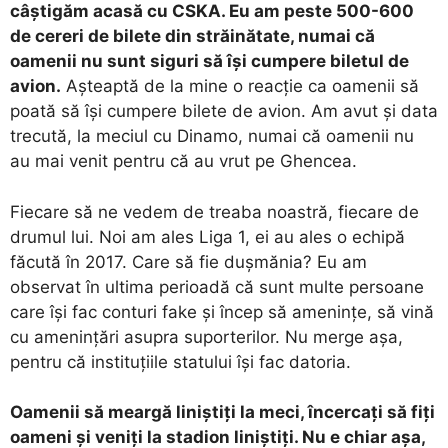
câștigăm acasă cu CSKA. Eu am peste 500-600
de cereri de bilete din străinătate, numai că
oamenii nu sunt siguri să își cumpere biletul de
avion.
Așteaptă de la mine o reacție ca oamenii să
poată să își cumpere bilete de avion. Am avut și data
trecută, la meciul cu Dinamo, numai că oamenii nu
au mai venit pentru că au vrut pe Ghencea.
Fiecare să ne vedem de treaba noastră, fiecare de
drumul lui. Noi am ales Liga 1, ei au ales o echipă
făcută în 2017. Care să fie dușmănia? Eu am
observat în ultima perioadă că sunt multe persoane
care își fac conturi fake și încep să amenințe, să vină
cu amenințări asupra suporterilor. Nu merge așa,
pentru că instituțiile statului își fac datoria.
Oamenii să meargă liniștiți la meci, încercați să fiți
oameni și veniți la stadion liniștiți. Nu e chiar așa,