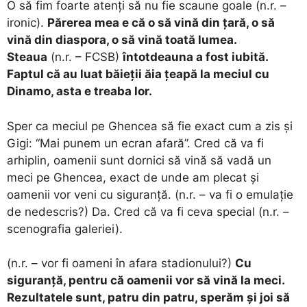
O să fim foarte atenți să nu fie scaune goale (n.r. –
ironic).
Părerea mea e că o să vină din țară, o să
vină din diaspora, o să vină toată lumea.
Steaua
(n.r. – FCSB)
întotdeauna a fost iubită.
Faptul că au luat băieții ăia țeapă la meciul cu
Dinamo, asta e treaba lor.
Sper ca meciul pe Ghencea să fie exact cum a zis și
Gigi: “Mai punem un ecran afară”. Cred că va fi
arhiplin, oamenii sunt dornici să vină să vadă un
meci pe Ghencea, exact de unde am plecat și
oamenii vor veni cu siguranță. (n.r. – va fi o emulație
de nedescris?) Da. Cred că va fi ceva special (n.r. –
scenografia galeriei).
(n.r. – vor fi oameni în afara stadionului?)
Cu
siguranță, pentru că oamenii vor să vină la meci.
Rezultatele sunt, patru din patru, sperăm și joi să