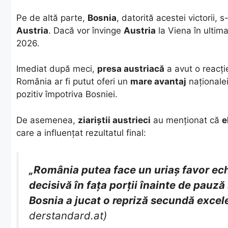
​Pe de altă parte,
Bosnia
, datorită acestei victorii, 
Austria
. Dacă vor învinge
Austria
la Viena în ultim
2026.
​Imediat după meci,
presa austriacă
a avut o reacți
România ar fi putut oferi un
mare avantaj
naționalei
pozitiv împotriva Bosniei.
​De asemenea,
ziariștii austrieci
au menționat că
e
care a influențat rezultatul final:
„România putea face un uriaș favor echi
decisivă în fața porții înainte de pauză
Bosnia a jucat o repriză secundă excele
derstandard.at)