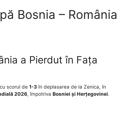
după Bosnia – România
nia a Pierdut în Fața
cu scorul de
1-3
în deplasarea de la Zenica, în
ndială 2026
, împotriva
Bosniei și Herțegovinei
.