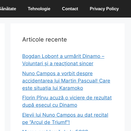
Sănătate
Tehnologie
Contact
Privacy Policy
Articole recente
Bogdan Lobonț a urmărit Dinamo –
Voluntari și a reacționat sincer
Nuno Campos a vorbit despre
accidentarea lui Martin Pascual! Care
este situația lui Karamoko
Florin Pîrvu acuză o viciere de rezultat
după eșecul cu Dinamo
Elevii lui Nuno Campos au dat recital
pe ”Arcul de Triumf”!