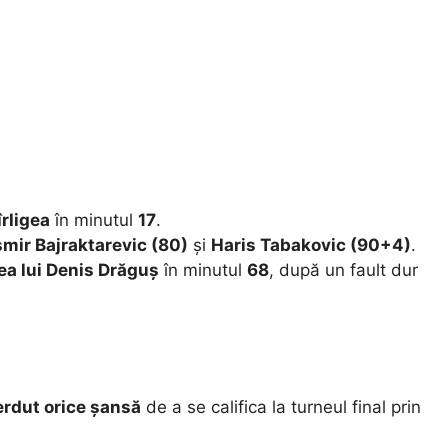
îrligea
în minutul
17
.
smir Bajraktarevic (80)
și
Haris Tabakovic (90+4)
.
ea lui Denis Drăguș
în minutul
68
, după un fault dur
erdut orice șansă
de a se califica la turneul final prin