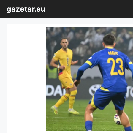
Sari
gazetar.eu
la
conținut