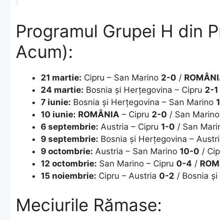
Programul Grupei H din Pr
Acum):
21 martie:
Cipru – San Marino
2-0
/
ROMÂNI
24 martie:
Bosnia și Herțegovina – Cipru
2-1
7 iunie:
Bosnia și Herțegovina – San Marino
10 iunie:
ROMÂNIA
– Cipru
2-0
/ San Marino
6 septembrie:
Austria – Cipru
1-0
/ San Mari
9 septembrie:
Bosnia și Herțegovina – Austr
9 octombrie:
Austria – San Marino
10-0
/ Cip
12 octombrie:
San Marino – Cipru
0-4
/
ROM
15 noiembrie:
Cipru – Austria
0-2
/ Bosnia și
Meciurile Rămase: