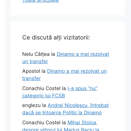
Ce discută alți vizitatorii:
Nelu Câlțea
la
Dinamo a mai rezolvat
un transfer
Apostol
la
Dinamo a mai rezolvat un
transfer
Conachiu Costel
la
I-a spus ”nu”
categoric lui FCSB
englezu
la
Andrei Nicolescu, întrebat
dacă se întoarce Politic la Dinamo
Conachiu Costel
la
Mihai Stoica,
despre viitorul lui Marius Baciu la