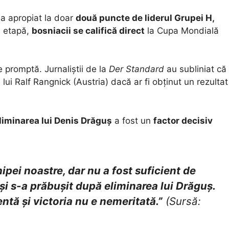
s-a apropiat la doar
două puncte de liderul Grupei H,
a etapă,
bosniacii se califică direct
la Cupa Mondială
e promptă. Jurnaliștii de la
Der Standard
au subliniat că
 lui Ralf Rangnick (Austria) dacă ar fi obținut un rezultat
liminarea lui Denis Drăguș
a fost un
factor decisiv
pei noastre, dar nu a fost suficient de
 și s-a prăbușit după eliminarea lui Drăguș.
ntă și victoria nu e nemeritată.”
(Sursă: