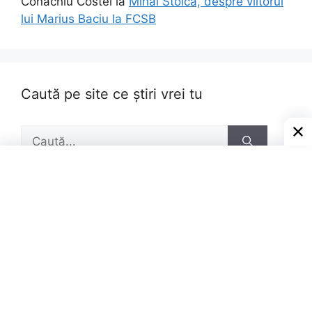
Conachiu Costel
la
Mihai Stoica, despre viitorul
lui Marius Baciu la FCSB
Caută pe site ce știri vrei tu
Caută
după:
Pagini
Contact
Privacy Policy