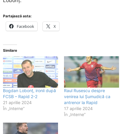
Lobonț.
Partajează asta:
Facebook
X
Similare
Bogdan Lobonț, ironii după
Raul Rusescu despre
FCSB – Rapid 2-2
venirea lui Șumudică ca
21 aprilie 2024
antrenor la Rapid
În „Interne”
17 aprilie 2024
În „Interne”