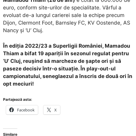
Mamadou Thiam (28 de ani)
e cotat la 600.000 de
euro, conform site-urilor de specialitate. Vârful a
evoluat de-a lungul carierei sale la echipe precum
Dijon, Clermont Foot, Barnsley FC, KV Oostende, AS
Nancy și ‘U’ Cluj.
În ediția 2022/23 a Superligii României, Mamadou
Thiam a bifat 19 apariții în sezonul regulat pentru
‘U’ Cluj, reușind să marcheze de șapte ori și să
paseze decisiv într-o situație. În play-out-ul
campionatului, seneglaezul a înscris de două ori în
opt meciuri!
Partajează asta:
Facebook
X
Similare