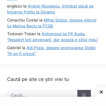
englezu
la
Andrei Nicolescu, întrebat dacă se
întoarce Politic la Dinamo
Conachiu Costel
la
Mihai Stoica, despre viitorul
lui Marius Baciu la FCSB
Todoran Traian
la
Antrenorul lui FK Auda:
”Respect toți adversarii, dar acesta e stilul meu”
Gabriel
la
Adi Popa, despre promovarea Stelei:
”N-aș fi crezut”
Caută pe site ce știri vrei tu
Caută
după: