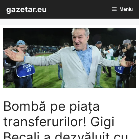
Sari
gazetar.eu
Meniu
la
conținut
Bombă pe piața
transferurilor! Gigi
Becali a dezvăluit cu