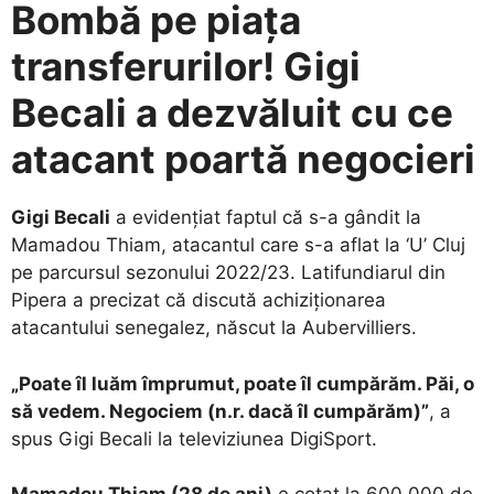
Bombă pe piața
transferurilor! Gigi
Becali a dezvăluit cu ce
atacant poartă negocieri
Gigi Becali
a evidențiat faptul că s-a gândit la
Mamadou Thiam, atacantul care s-a aflat la ‘U’ Cluj
pe parcursul sezonului 2022/23. Latifundiarul din
Pipera a precizat că discută achiziționarea
atacantului senegalez, născut la Aubervilliers.
„Poate îl luăm împrumut, poate îl cumpărăm. Păi, o
să vedem. Negociem (n.r. dacă îl cumpărăm)”
, a
spus Gigi Becali la televiziunea DigiSport.