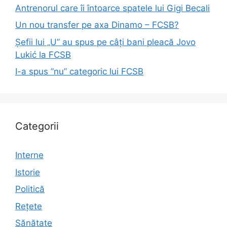
Antrenorul care îi întoarce spatele lui Gigi Becali
Un nou transfer pe axa Dinamo – FCSB?
Șefii lui „U” au spus pe câți bani pleacă Jovo
Lukić la FCSB
I-a spus ”nu” categoric lui FCSB
Categorii
Interne
Istorie
Politică
Rețete
Sănătate