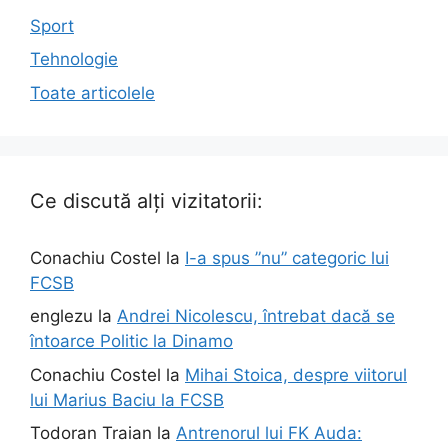
Sport
Tehnologie
Toate articolele
Ce discută alți vizitatorii:
Conachiu Costel
la
I-a spus ”nu” categoric lui
FCSB
englezu
la
Andrei Nicolescu, întrebat dacă se
întoarce Politic la Dinamo
Conachiu Costel
la
Mihai Stoica, despre viitorul
lui Marius Baciu la FCSB
Todoran Traian
la
Antrenorul lui FK Auda: