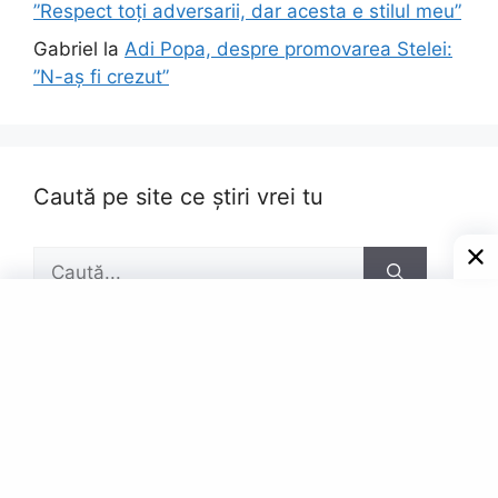
”Respect toți adversarii, dar acesta e stilul meu”
Gabriel
la
Adi Popa, despre promovarea Stelei:
”N-aș fi crezut”
Caută pe site ce știri vrei tu
Caută
după:
Pagini
Contact