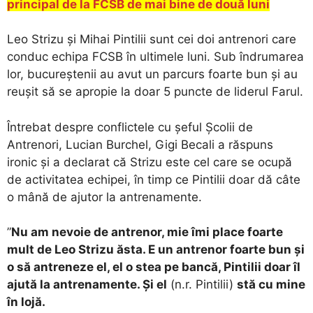
principal de la FCSB de mai bine de două luni
Leo Strizu și Mihai Pintilii sunt cei doi antrenori care
conduc echipa FCSB în ultimele luni. Sub îndrumarea
lor, bucureștenii au avut un parcurs foarte bun și au
reușit să se apropie la doar 5 puncte de liderul Farul.
Întrebat despre conflictele cu șeful Școlii de
Antrenori, Lucian Burchel, Gigi Becali a răspuns
ironic și a declarat că Strizu este cel care se ocupă
de activitatea echipei, în timp ce Pintilii doar dă câte
o mână de ajutor la antrenamente.
”
Nu am nevoie de antrenor, mie îmi place foarte
mult de Leo Strizu ăsta. E un antrenor foarte bun şi
o să antreneze el, el o stea pe bancă, Pintilii doar îl
ajută la antrenamente. Şi el
(n.r. Pintilii)
stă cu mine
în lojă.