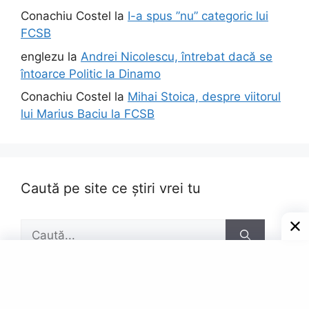
Conachiu Costel
la
I-a spus ”nu” categoric lui
FCSB
englezu
la
Andrei Nicolescu, întrebat dacă se
întoarce Politic la Dinamo
Conachiu Costel
la
Mihai Stoica, despre viitorul
lui Marius Baciu la FCSB
Caută pe site ce știri vrei tu
Caută
după: