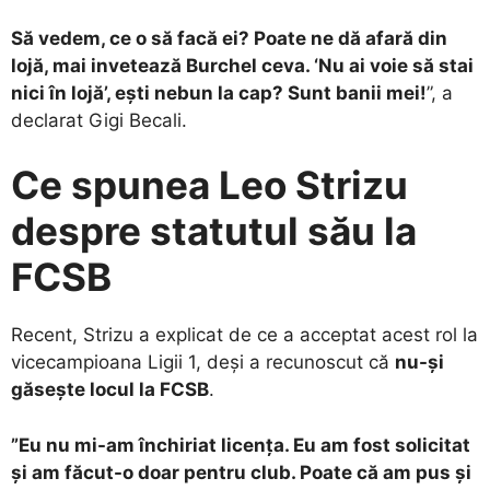
Să vedem, ce o să facă ei? Poate ne dă afară din
lojă, mai invetează Burchel ceva. ‘Nu ai voie să stai
nici în lojă’, eşti nebun la cap? Sunt banii mei!
”, a
declarat Gigi Becali.
Ce spunea Leo Strizu
despre statutul său la
FCSB
Recent, Strizu a explicat de ce a acceptat acest rol la
vicecampioana Ligii 1, deși a recunoscut că
nu-și
găsește locul la FCSB
.
”Eu nu mi-am închiriat licența. Eu am fost solicitat
și am făcut-o doar pentru club. Poate că am pus și