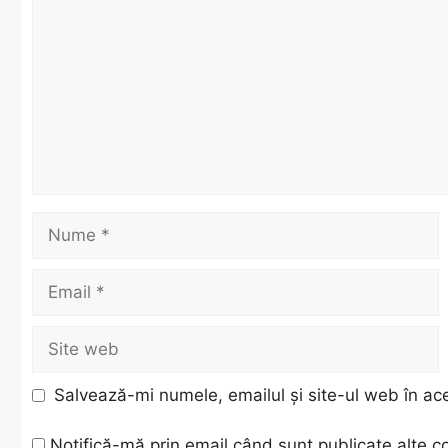
Nume
Email
Site
web
Salvează-mi numele, emailul și site-ul web în ac
Notifică-mă prin email când sunt publicate alte c