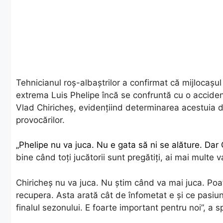
Tehnicianul roș-albaștrilor a confirmat că mijlocașu
extrema Luis Phelipe încă se confruntă cu o acciden
Vlad Chiricheș, evidențiind determinarea acestuia d
provocărilor.
„Phelipe nu va juca. Nu e gata să ni se alăture. Dar
bine când toți jucătorii sunt pregătiți, ai mai multe v
Chiricheș nu va juca. Nu știm când va mai juca. Poat
recupera. Asta arată cât de înfometat e și ce pasiun
finalul sezonului. E foarte important pentru noi”, a