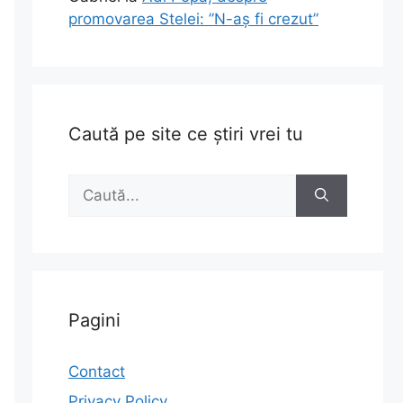
promovarea Stelei: ”N-aș fi crezut”
Caută pe site ce știri vrei tu
Caută
după:
.
.
Pagini
Contact
Privacy Policy