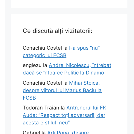
Ce discută alți vizitatorii:
Conachiu Costel
la
I-a spus ”nu”
categoric lui FCSB
englezu
la
Andrei Nicolescu, întrebat
dacă se întoarce Politic la Dinamo
Conachiu Costel
la
Mihai Stoica,
despre viitorul lui Marius Baciu la
FCSB
Todoran Traian
la
Antrenorul lui FK
Auda: ”Respect toți adversarii, dar
acesta e stilul meu”
Gabriel
la
Adi Popa, despre