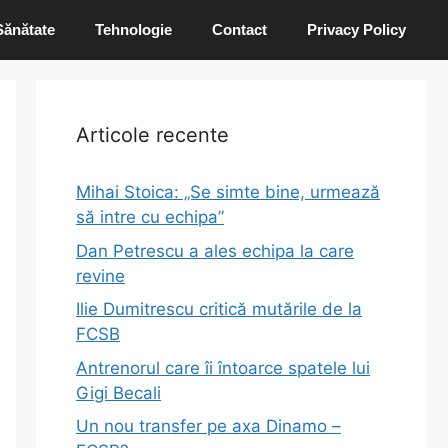
Sănătate
Tehnologie
Contact
Privacy Policy
Articole recente
Mihai Stoica: „Se simte bine, urmează
să intre cu echipa”
Dan Petrescu a ales echipa la care
revine
Ilie Dumitrescu critică mutările de la
FCSB
Antrenorul care îi întoarce spatele lui
Gigi Becali
Un nou transfer pe axa Dinamo –