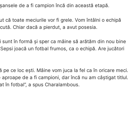
 șansele de a fi campion încă din această etapă.
t că toate meciurile vor fi grele. Vom întâlni o echipă
ecută. Chiar dacă a pierdut, a avut posesia.
mei sunt în formă și sper ca mâine să arătăm din nou bine
 Sepsi joacă un fotbal frumos, ca o echipă. Are jucători
e ce loc ești. Mâine vom juca la fel ca în oricare meci
 aproape de a fi campioni, dar încă nu am câștigat titlul
at în fotbal”, a spus Charalambous.