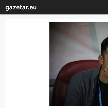
Sari
gazetar.eu
la
conținut