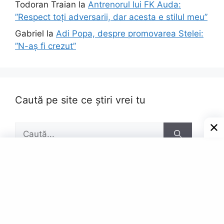
Todoran Traian
la
Antrenorul lui FK Auda:
”Respect toți adversarii, dar acesta e stilul meu”
Gabriel
la
Adi Popa, despre promovarea Stelei:
”N-aș fi crezut”
Caută pe site ce știri vrei tu
Caută
după:
Pagini
Contact