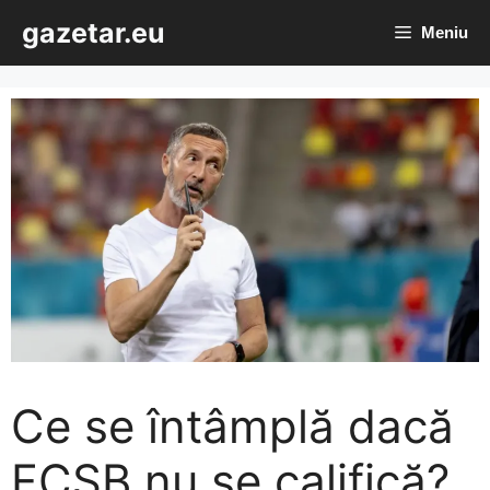
Sari
gazetar.eu
Meniu
la
conținut
Ce se întâmplă dacă
FCSB nu se califică?