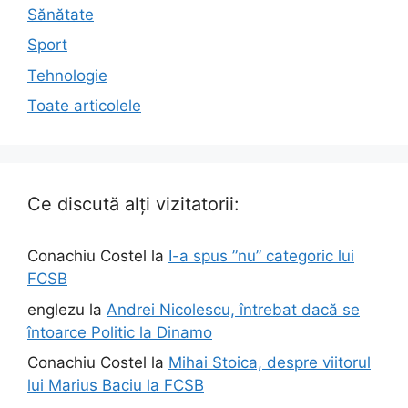
Sănătate
Sport
Tehnologie
Toate articolele
Ce discută alți vizitatorii:
Conachiu Costel
la
I-a spus ”nu” categoric lui
FCSB
englezu
la
Andrei Nicolescu, întrebat dacă se
întoarce Politic la Dinamo
Conachiu Costel
la
Mihai Stoica, despre viitorul
lui Marius Baciu la FCSB