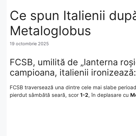
Ce spun Italienii du
Metaloglobus
19 octombrie 2025
FCSB, umilită de „lanterna roș
campioana, italienii ironizează:
FCSB traversează una dintre cele mai slabe perioade
pierdut sâmbătă seară, scor
1-2
, în deplasare cu
M