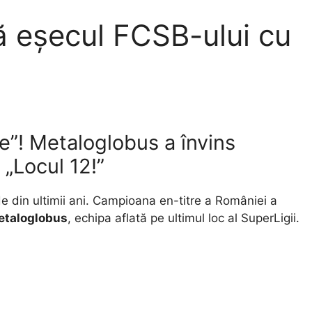
pă eșecul FCSB-ului cu
ie”! Metaloglobus a învins
 „Locul 12!”
 din ultimii ani. Campioana en-titre a României a
etaloglobus
, echipa aflată pe ultimul loc al SuperLigii.