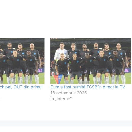
 echipei, OUT din primul
Cum a fost numită FCSB în direct la TV
18 octombrie 2025
5
În „Interne”