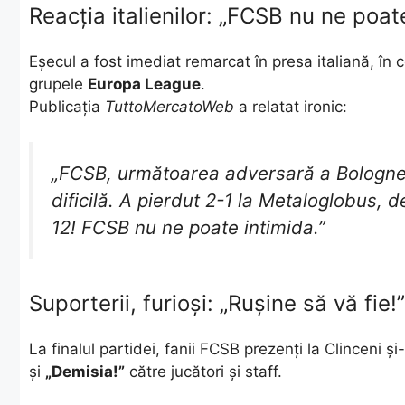
Reacția italienilor: „FCSB nu ne poat
Eșecul a fost imediat remarcat în presa italiană, în 
grupele
Europa League
.
Publicația
TuttoMercatoWeb
a relatat ironic:
„FCSB, următoarea adversară a Bolognei
dificilă. A pierdut 2-1 la Metaloglobus, d
12! FCSB nu ne poate intimida.”
Suporterii, furioși: „Rușine să vă fie!”
La finalul partidei, fanii FCSB prezenți la Clincen
și
„Demisia!”
către jucători și staff.