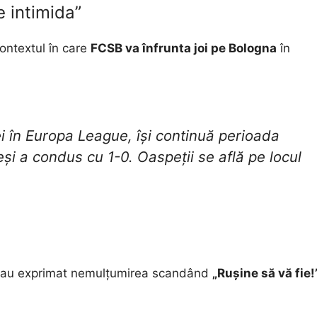
e intimida”
contextul în care
FCSB va înfrunta joi pe Bologna
în
 în Europa League, își continuă perioada
eși a condus cu 1-0. Oaspeții se află pe locul
i și-au exprimat nemulțumirea scandând
„Rușine să vă fie!