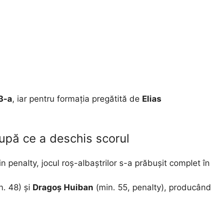
13-a
, iar pentru formația pregătită de
Elias
upă ce a deschis scorul
n penalty, jocul roș-albaștrilor s-a prăbușit complet în
n. 48) și
Dragoș Huiban
(min. 55, penalty), producând