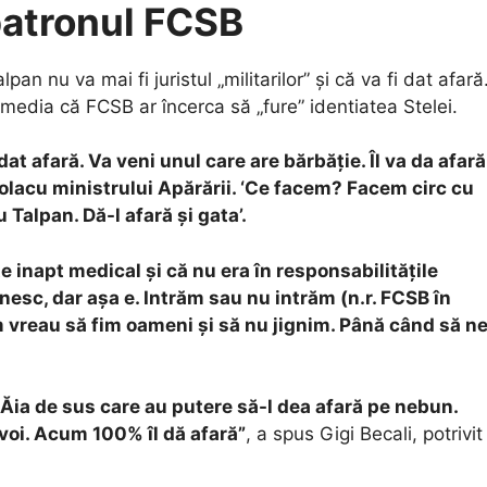
patronul FCSB
pan nu va mai fi juristul „militarilor” și că va fi dat afară
l media că FCSB ar încerca să „fure” identiatea Stelei.
dat afară. Va veni unul care are bărbăție. Îl va da afară
olacu ministrului Apărării. ‘Ce facem? Facem circ cu
Talpan. Dă-l afară și gata’.
te inapt medical și că nu era în responsabilitățile
gnesc, dar așa e. Intrăm sau nu intrăm (n.r. FCSB în
 vreau să fim oameni și să nu jignim. Până când să n
 Ăia de sus care au putere să-l dea afară pe nebun.
voi. Acum 100% îl dă afară”
, a spus Gigi Becali, potrivit