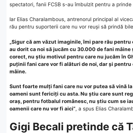
spectatori, fanii FCSB s-au îmbulzit pentru a prinde
Iar Elias Charalambous, antrenorul principal al vicec
rău pentru suporterii care nu vor reuși să prindă bil
„Sigur că am văzut imaginile, îmi pare rău pentru
au dorit ca noi să jucăm cu 30.000 de fani mâine ș
corect, nu știu motivul pentru care nu jucăm în 
puținii fani care vor fi alături de noi, dar și pentr
mâine.
Sunt foarte mulți fani care nu vor putea să vină la 
oameni sunt fericiți cu asta. Nu știu care sunt reg
oraș, pentru fotbalul românesc, nu știu cum se iau
oamenii care nu vor fi aici”
, a spus Elias Charalam
Gigi Becali pretinde că T