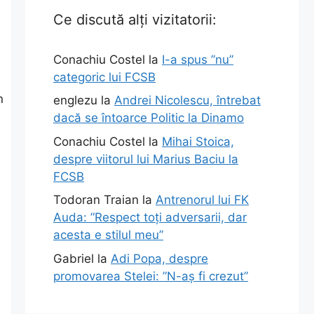
Ce discută alți vizitatorii:
Conachiu Costel
la
I-a spus ”nu”
categoric lui FCSB
n
englezu
la
Andrei Nicolescu, întrebat
dacă se întoarce Politic la Dinamo
Conachiu Costel
la
Mihai Stoica,
despre viitorul lui Marius Baciu la
FCSB
Todoran Traian
la
Antrenorul lui FK
Auda: ”Respect toți adversarii, dar
acesta e stilul meu”
Gabriel
la
Adi Popa, despre
promovarea Stelei: ”N-aș fi crezut”