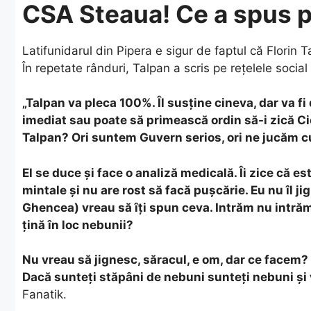
CSA Steaua! Ce a spus 
Latifunidarul din Pipera e sigur de faptul că Florin Tal
În repetate rânduri, Talpan a scris pe rețelele socia
„Talpan va pleca 100%. Îl susține cineva, dar va fi 
imediat sau poate să primească ordin să-i zică Ci
Talpan? Ori suntem Guvern serios, ori ne jucăm cu 
El se duce și face o analiză medicală. Îi zice că es
mintale și nu are rost să facă pușcărie. Eu nu îl ji
Ghencea) vreau să îți spun ceva. Intrăm nu intrăm
țină în loc nebunii?
Nu vreau să jignesc, săracul, e om, dar ce facem?
Dacă sunteți stăpâni de nebuni sunteți nebuni și 
Fanatik.