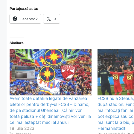
Partajează asta:
Facebook
X
Similare
Avem toate detaliile legate de vânzarea
FCSB nu e Steaua,
biletelor pentru derby-ul FCSB – Dinamo,
după stadion. Feno
de pe stadionul Ghencea! „Câinii” vor
mai înfocați fani ai
toată peluza + câți dinamoviști vor veni la
pot explica sau con
cel mai așteptat meci al anului
mai sunt la Sibiu, 
18 iulie 2023
Hermannstadt!