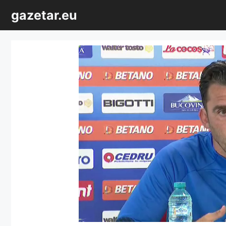
Sari
gazetar.eu
la
conținut