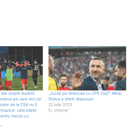
 dar umple stadion
„Jucați pe Ghencea cu CFR Cluj?” Mihai
menul pe care nici cei
Stoica a oferit răspunsul
 celor de la CSA nu îl
22 iulie 2023
trazice: câte bilete
În „Interne”
pentru meciul cu