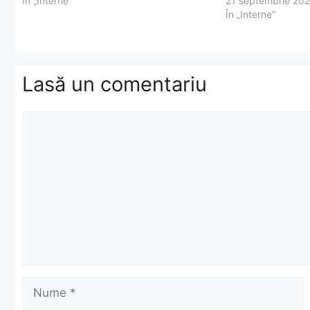
În „Interne”
21 septembrie 20
În „Interne”
Lasă un comentariu
Comentariu
Nume