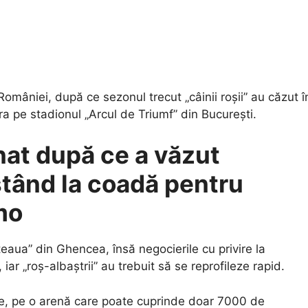
omâniei, după ce sezonul trecut „câinii roșii” au căzut î
a pe stadionul „Arcul de Triumf” din București.
at după ce a văzut
stând la coadă pentru
mo
teaua” din Ghencea, însă negocierile cu privire la
iar „roș-albaștrii” au trebuit să se reprofileze rapid.
te, pe o arenă care poate cuprinde doar 7000 de