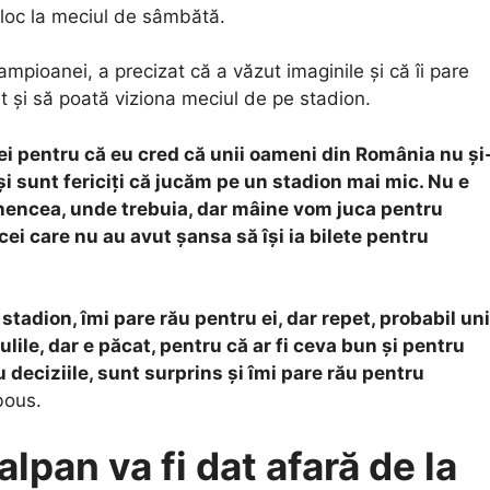
 loc la meciul de sâmbătă.
ampioanei, a precizat că a văzut imaginile și că îi pare
et și să poată viziona meciul de pe stadion.
 ei pentru că eu cred că unii oameni din România nu și
i sunt fericiți că jucăm pe un stadion mai mic. Nu e
Ghencea, unde trebuia, dar mâine vom juca pentru
u cei care nu au avut șansa să își ia bilete pentru
stadion, îmi pare rău pentru ei, dar repet, probabil uni
ulile, dar e păcat, pentru că ar fi ceva bun și pentru
 deciziile, sunt surprins și îmi pare rău pentru
bous.
alpan va fi dat afară de la