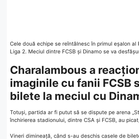
Cele două echipe se reîntâlnesc în primul eșalon al R
Liga 2. Meciul dintre FCSB și Dinamo se va desfășur
Charalambous a reacțion
imaginile cu fanii FCSB 
bilete la meciul cu Dina
Totuși, partida ar fi putut să se dispute pe arena „S
închirierea stadionului, dintre CSA și FCSB, au picat, 
Vineri dimineață, când s-au deschis casele de bile