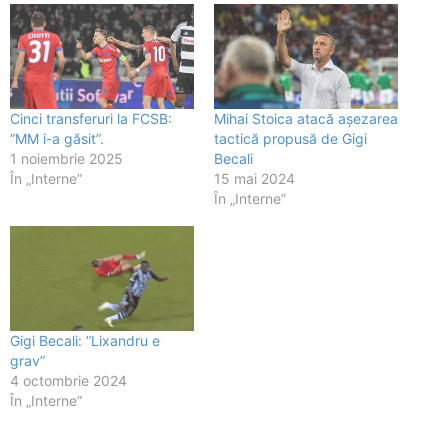
Cinci transferuri la FCSB:
Mihai Stoica atacă așezarea
”MM i-a găsit”.
tactică propusă de Gigi
1 noiembrie 2025
Becali
În „Interne”
15 mai 2024
În „Interne”
Gigi Becali: ”Lixandru e
grav”
4 octombrie 2024
În „Interne”