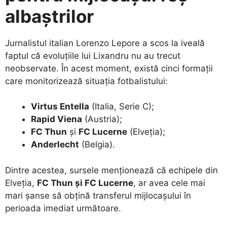
albaștrilor
​Jurnalistul italian Lorenzo Lepore a scos la iveală
faptul că evoluțiile lui Lixandru nu au trecut
neobservate. În acest moment, există cinci formații
care monitorizează situația fotbalistului:
Virtus Entella
(Italia, Serie C);
Rapid Viena
(Austria);
FC Thun
și
FC Lucerne
(Elveția);
Anderlecht
(Belgia).
​Dintre acestea, sursele menționează că echipele din
Elveția,
FC Thun și FC Lucerne
, ar avea cele mai
mari șanse să obțină transferul mijlocașului în
perioada imediat următoare.