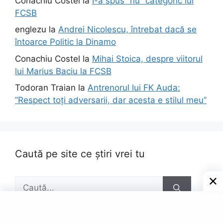
Conachiu Costel
la
I-a spus ”nu” categoric lui
FCSB
englezu
la
Andrei Nicolescu, întrebat dacă se
întoarce Politic la Dinamo
Conachiu Costel
la
Mihai Stoica, despre viitorul
lui Marius Baciu la FCSB
Todoran Traian
la
Antrenorul lui FK Auda:
”Respect toți adversarii, dar acesta e stilul meu”
Caută pe site ce știri vrei tu
Caută
după: