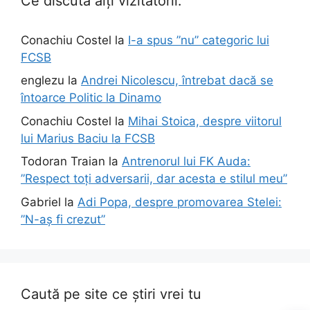
Ce discută alți vizitatorii:
Conachiu Costel
la
I-a spus ”nu” categoric lui
FCSB
englezu
la
Andrei Nicolescu, întrebat dacă se
întoarce Politic la Dinamo
Conachiu Costel
la
Mihai Stoica, despre viitorul
lui Marius Baciu la FCSB
Todoran Traian
la
Antrenorul lui FK Auda:
”Respect toți adversarii, dar acesta e stilul meu”
Gabriel
la
Adi Popa, despre promovarea Stelei:
”N-aș fi crezut”
Caută pe site ce știri vrei tu