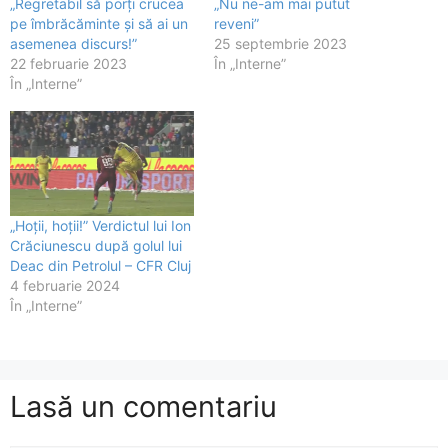
„Regretabil să porți crucea
„Nu ne-am mai putut
pe îmbrăcăminte și să ai un
reveni”
asemenea discurs!”
25 septembrie 2023
22 februarie 2023
În „Interne”
În „Interne”
„Hoții, hoții!” Verdictul lui Ion
Crăciunescu după golul lui
Deac din Petrolul – CFR Cluj
4 februarie 2024
În „Interne”
Lasă un comentariu