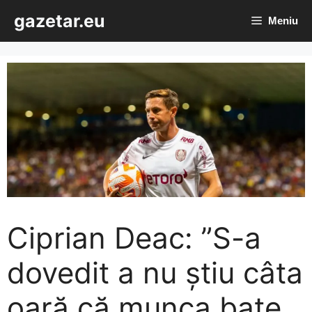
Sari
gazetar.eu
Meniu
la
conținut
Ciprian Deac: ”S-a
dovedit a nu știu câta
oară că munca bate