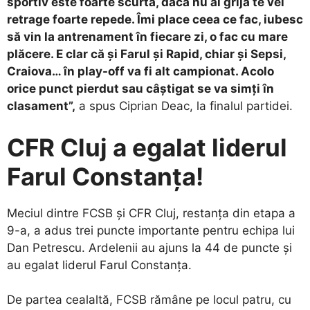
sportiv este foarte scurtă, dacă nu ai grijă te vei
retrage foarte repede. Îmi place ceea ce fac, iubesc
să vin la antrenament în fiecare zi, o fac cu mare
plăcere. E clar că și Farul și Rapid, chiar și Sepsi,
Craiova… în play-off va fi alt campionat. Acolo
orice punct pierdut sau câștigat se va simți în
clasament”,
a spus Ciprian Deac, la finalul partidei.
CFR Cluj a egalat liderul
Farul Constanța!
Meciul dintre FCSB și CFR Cluj, restanța din etapa a
9-a, a adus trei puncte importante pentru echipa lui
Dan Petrescu. Ardelenii au ajuns la 44 de puncte și
au egalat liderul Farul Constanța.
De partea cealaltă, FCSB rămâne pe locul patru, cu