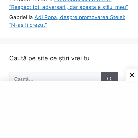
”Respect toți adversarii, dar acesta e stilul meu”
Gabriel
la
Adi Popa, despre promovarea Stelei:
”N-aș fi crezut”
Caută pe site ce știri vrei tu
Caută
după:
Pagini
Contact