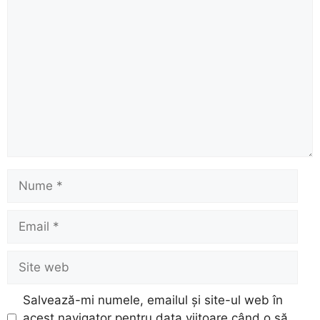
Comentariu
Nume
Email
Site
web
Salvează-mi numele, emailul și site-ul web în
acest navigator pentru data viitoare când o să