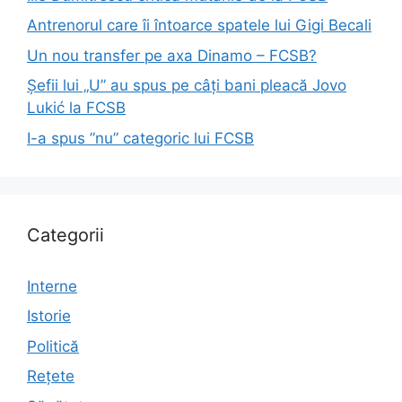
Antrenorul care îi întoarce spatele lui Gigi Becali
Un nou transfer pe axa Dinamo – FCSB?
Șefii lui „U” au spus pe câți bani pleacă Jovo
Lukić la FCSB
I-a spus ”nu” categoric lui FCSB
Categorii
Interne
Istorie
Politică
Rețete