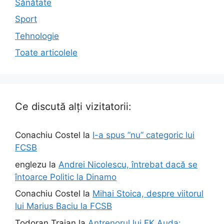
Sănătate
Sport
Tehnologie
Toate articolele
Ce discută alți vizitatorii:
Conachiu Costel
la
I-a spus ”nu” categoric lui
FCSB
englezu
la
Andrei Nicolescu, întrebat dacă se
întoarce Politic la Dinamo
Conachiu Costel
la
Mihai Stoica, despre viitorul
lui Marius Baciu la FCSB
Todoran Traian
la
Antrenorul lui FK Auda: