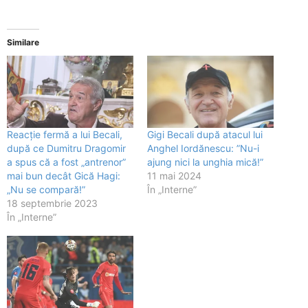
Similare
Reacție fermă a lui Becali,
Gigi Becali după atacul lui
după ce Dumitru Dragomir
Anghel Iordănescu: ”Nu-i
a spus că a fost „antrenor”
ajung nici la unghia mică!”
mai bun decât Gică Hagi:
11 mai 2024
„Nu se compară!”
În „Interne”
18 septembrie 2023
În „Interne”