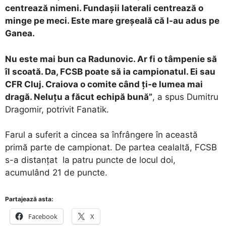
centrează nimeni. Fundaşii laterali centrează o
minge pe meci. Este mare greşeală că l-au adus pe
Ganea.
Nu este mai bun ca Radunovic. Ar fi o tâmpenie să
îl scoată. Da, FCSB poate să ia campionatul. Ei sau
CFR Cluj. Craiova o comite când ţi-e lumea mai
dragă. Neluţu a făcut echipă bună”
, a spus Dumitru
Dragomir, potrivit Fanatik.
Farul a suferit a cincea sa înfrângere în această
primă parte de campionat. De partea cealaltă, FCSB
s-a distanțat la patru puncte de locul doi,
acumulând 21 de puncte.
Partajează asta:
Facebook
X