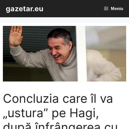
Sari
gazetar.eu
Meniu
la
conținut
Concluzia care îl va
„ustura” pe Hagi,
după înfrângerea cu