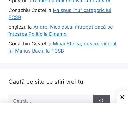
Apostol
la
Dinamo a mai rezolvat un transfer
Conachiu Costel
la
I-a spus ”nu” categoric lui
FCSB
englezu
la
Andrei Nicolescu, întrebat dacă se
întoarce Politic la Dinamo
Conachiu Costel
la
Mihai Stoica, despre viitorul
lui Marius Baciu la FCSB
Caută pe site ce știri vrei tu
Caută
după: