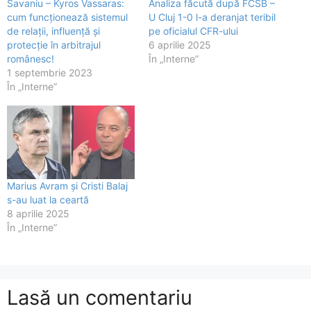
Savaniu – Kyros Vassaras:
Analiza făcută după FCSB –
cum funcționează sistemul
U Cluj 1-0 l-a deranjat teribil
de relații, influență și
pe oficialul CFR-ului
protecție în arbitrajul
6 aprilie 2025
românesc!
În „Interne”
1 septembrie 2023
În „Interne”
Marius Avram și Cristi Balaj
s-au luat la ceartă
8 aprilie 2025
În „Interne”
Lasă un comentariu