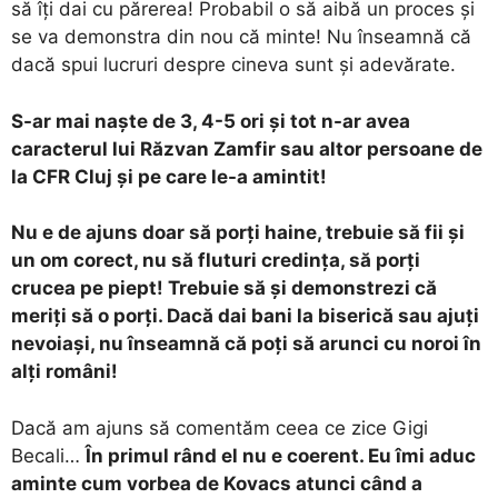
să îți dai cu părerea! Probabil o să aibă un proces și
se va demonstra din nou că minte! Nu înseamnă că
dacă spui lucruri despre cineva sunt și adevărate.
S-ar mai naște de 3, 4-5 ori și tot n-ar avea
caracterul lui Răzvan Zamfir sau altor persoane de
la CFR Cluj și pe care le-a amintit!
Nu e de ajuns doar să porți haine, trebuie să fii și
un om corect, nu să fluturi credința, să porți
crucea pe piept! Trebuie să și demonstrezi că
meriți să o porți. Dacă dai bani la biserică sau ajuți
nevoiași, nu înseamnă că poți să arunci cu noroi în
alți români!
Dacă am ajuns să comentăm ceea ce zice Gigi
Becali…
În primul rând el nu e coerent. Eu îmi aduc
aminte cum vorbea de Kovacs atunci când a