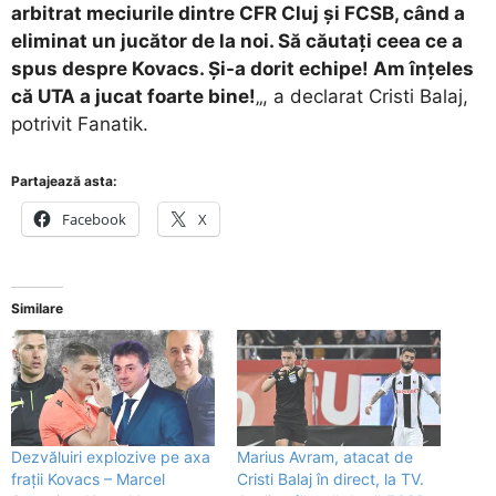
arbitrat meciurile dintre CFR Cluj și FCSB, când a
eliminat un jucător de la noi. Să căutați ceea ce a
spus despre Kovacs. Și-a dorit echipe! Am înțeles
că UTA a jucat foarte bine!
„, a declarat Cristi Balaj,
potrivit Fanatik.
Partajează asta:
Facebook
X
Similare
Dezvăluiri explozive pe axa
Marius Avram, atacat de
frații Kovacs – Marcel
Cristi Balaj în direct, la TV.