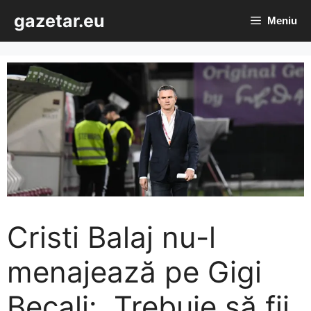
Sari
gazetar.eu
Meniu
la
conținut
Cristi Balaj nu-l
menajează pe Gigi
Becali: „Trebuie să fii