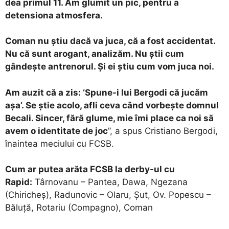
dea primul 11. Am glumit un pic, pentru a
detensiona atmosfera.
Coman nu știu dacă va juca, că a fost accidentat.
Nu că sunt arogant, analizăm. Nu știi cum
gândește antrenorul. Și ei știu cum vom juca noi.
Am auzit că a zis: ‘Spune-i lui Bergodi că jucăm
așa’. Se știe acolo, afli ceva când vorbește domnul
Becali. Sincer, fără glume, mie îmi place ca noi să
avem o identitate de joc
”, a spus Cristiano Bergodi,
înaintea meciului cu FCSB.
Cum ar putea arăta FCSB la derby-ul cu
Rapid:
Târnovanu – Pantea, Dawa, Ngezana
(Chiricheș), Radunovic – Olaru, Șut, Ov. Popescu –
Băluță, Rotariu (Compagno), Coman