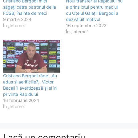
Cristiano Bergodi mici
Noul transfer al Rapidului nu
săgeți către patronul de la
a prins lotul pentru meciul
FCSB, înainte de meci
cu Oțelul Galați! Bergodi a
9 martie 2024
dezvăluit motivul
În „Interne”
16 septembrie 2023
În „Interne”
Cristiano Bergodi râde ,,Au
adus și aerificiile?,, Victor
Becali îl avertizează și el în
privința Rapidului
16 februarie 2024
În „Interne”
Lasă un comentariu