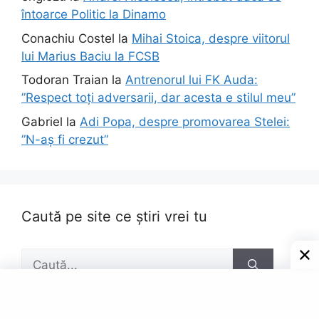
întoarce Politic la Dinamo
Conachiu Costel
la
Mihai Stoica, despre viitorul
lui Marius Baciu la FCSB
Todoran Traian
la
Antrenorul lui FK Auda:
”Respect toți adversarii, dar acesta e stilul meu”
Gabriel
la
Adi Popa, despre promovarea Stelei:
”N-aș fi crezut”
Caută pe site ce știri vrei tu
Caută
după: