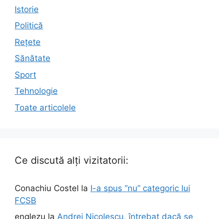
Istorie
Politică
Rețete
Sănătate
Sport
Tehnologie
Toate articolele
Ce discută alți vizitatorii:
Conachiu Costel
la
I-a spus ”nu” categoric lui
FCSB
englezu
la
Andrei Nicolescu, întrebat dacă se