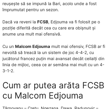
reușește să se impună la Bari, acolo unde a fost
împrumutat pentru un sezon.
Dacă va reveni la
FCSB
, Edjouma va fi folosit pe o
poziție diferită decât cea cu care era obișnuit și
anume una mult mai ofensivă.
Cu un
Malcom Edjouma
mult mai ofensiv, FCSB ar fi
nevoită să treacă la un sistem de joc 4-4-2, cu
jucătorul francez puțin mai avansat decât ceilalți din
linia de mijloc, ceea ce ar semăna mai mult cu un 4-
3-1-2.
Cum ar putea arăta FCSB
cu Malcom Edjouma
Târnovanu – Crețu, Ngezana, Dawa, Radunovic –