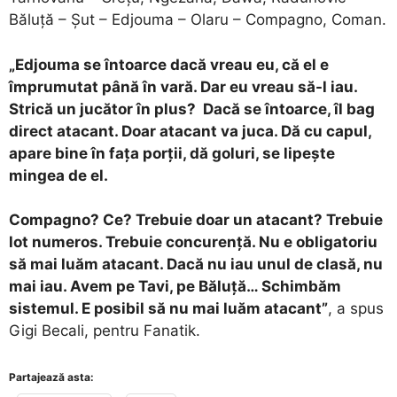
Băluță – Șut – Edjouma – Olaru – Compagno, Coman.
„Edjouma se întoarce dacă vreau eu, că el e
împrumutat până în vară. Dar eu vreau să-l iau.
Strică un jucător în plus? Dacă se întoarce, îl bag
direct atacant. Doar atacant va juca. Dă cu capul,
apare bine în faţa porţii, dă goluri, se lipeşte
mingea de el.
Compagno? Ce? Trebuie doar un atacant? Trebuie
lot numeros. Trebuie concurenţă. Nu e obligatoriu
să mai luăm atacant. Dacă nu iau unul de clasă, nu
mai iau. Avem pe Tavi, pe Băluţă… Schimbăm
sistemul. E posibil să nu mai luăm atacant”
, a spus
Gigi Becali, pentru Fanatik.
Partajează asta: