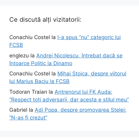
Ce discută alți vizitatorii:
Conachiu Costel
la
I-a spus ”nu” categoric lui
FCSB
englezu
la
Andrei Nicolescu, întrebat dacă se
întoarce Politic la Dinamo
Conachiu Costel
la
Mihai Stoica, despre viitorul
lui Marius Baciu la FCSB
Todoran Traian
la
Antrenorul lui FK Auda:
”Respect toți adversarii, dar acesta e stilul meu”
Gabriel
la
Adi Popa, despre promovarea Stelei:
”N-aș fi crezut”