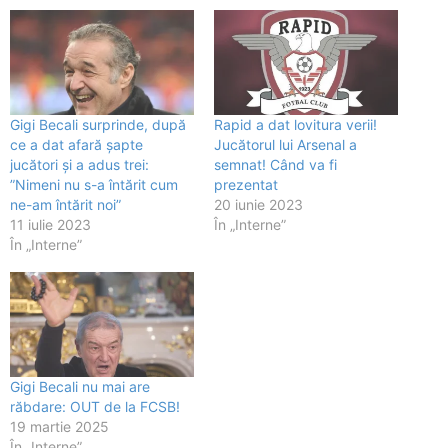
Gigi Becali surprinde, după
Rapid a dat lovitura verii!
ce a dat afară șapte
Jucătorul lui Arsenal a
jucători și a adus trei:
semnat! Când va fi
”Nimeni nu s-a întărit cum
prezentat
ne-am întărit noi”
20 iunie 2023
11 iulie 2023
În „Interne”
În „Interne”
Gigi Becali nu mai are
răbdare: OUT de la FCSB!
19 martie 2025
În „Interne”