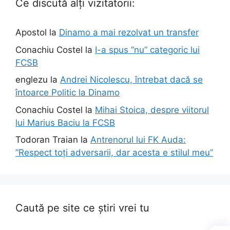
Ce discută alți vizitatorii:
Apostol
la
Dinamo a mai rezolvat un transfer
Conachiu Costel
la
I-a spus ”nu” categoric lui
FCSB
englezu
la
Andrei Nicolescu, întrebat dacă se
întoarce Politic la Dinamo
Conachiu Costel
la
Mihai Stoica, despre viitorul
lui Marius Baciu la FCSB
Todoran Traian
la
Antrenorul lui FK Auda:
”Respect toți adversarii, dar acesta e stilul meu”
Caută pe site ce știri vrei tu