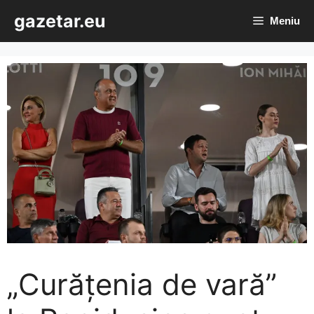
Sari
gazetar.eu
Meniu
la
conținut
„Curățenia de vară”