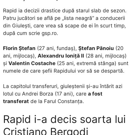
Rapid ia decizii drastice după starul slab de sezon.
Patru jucători se află pe „lista neagră” a conducerii
din Giulești, care vrea să scape de ei în scurt timp,
după cum scrie gsp.ro.
Florin Ștefan
(27 ani, fundaș),
Ștefan Pănoiu
(20
ani, mijlocaș),
Alexandru Ioniță II
(28 ani, mijlocaș)
și
Valentin Costache
(25 ani, extremă stânga) sunt
numele de care șefii Rapidului vor să se despartă.
La capitolul transferuri, giuleștenii și-au întărit azi
lotul cu Andrei Borza (17 ani), care
a fost
transferat
de la Farul Constanța.
Rapid i-a decis soarta lui
Cristiano Bergodi