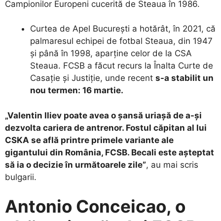
Campionilor Europeni cucerită de Steaua în 1986.
Curtea de Apel București a hotărât, în 2021, că
palmaresul echipei de fotbal Steaua, din 1947
și până în 1998, aparține celor de la CSA
Steaua. FCSB a făcut recurs la Înalta Curte de
Casație și Justiție, unde recent
s-a stabilit un
nou termen: 16 martie.
„Valentin Iliev poate avea o șansă uriașă de a-și
dezvolta cariera de antrenor. Fostul căpitan al lui
CSKA se află printre primele variante ale
gigantului din România, FCSB. Becali este așteptat
să ia o decizie în următoarele zile”
, au mai scris
bulgarii.
Antonio Conceicao, o