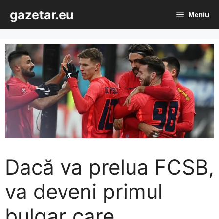
Sari
gazetar.eu
Meniu
la
conținut
Dacă va prelua FCSB,
va deveni primul
bulgar care