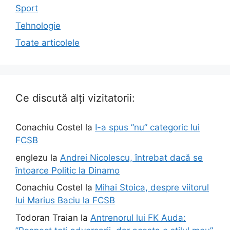
Sport
Tehnologie
Toate articolele
Ce discută alți vizitatorii:
Conachiu Costel
la
I-a spus ”nu” categoric lui
FCSB
englezu
la
Andrei Nicolescu, întrebat dacă se
întoarce Politic la Dinamo
Conachiu Costel
la
Mihai Stoica, despre viitorul
lui Marius Baciu la FCSB
Todoran Traian
la
Antrenorul lui FK Auda: