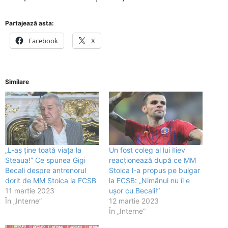
Partajează asta:
Facebook
X
Similare
„L-aș ține toată viața la
Un fost coleg al lui Iliev
Steaua!” Ce spunea Gigi
reacționează după ce MM
Becali despre antrenorul
Stoica l-a propus pe bulgar
dorit de MM Stoica la FCSB
la FCSB: „Nimănui nu îi e
11 martie 2023
ușor cu Becali!”
În „Interne”
12 martie 2023
În „Interne”