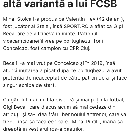
altă variantă a lui FCSB
Mihai Stoica l-a propus pe Valentin Iliev (42 de ani),
fost jucător al Stelei, însă SPORT.RO a aflat că Gigi
Becai are pe altcineva în minte. Patronul
vicecampioanei îl vrea pe portughezul Toni
Conceicao, fost campion cu CFR Cluj.
Becali l-a mai vrut pe Conceicao și în 2019, însă
atunci mutarea a picat după ce portughezul a avut
pretenția de neacceptat de către patron de a-și face
singur echipa de start.
Cu gândul mai mult la biserică și mai puțin la fotbal,
Gigi Becali pare dispus acum să mai cedeze din
atribuții și să-i dea frâu liber noului antrenor, care va
trebui însă să facă echipă cu Mihai Pintilii, mâna sa
dreaptă în vestiarul roș-albaștrilor.