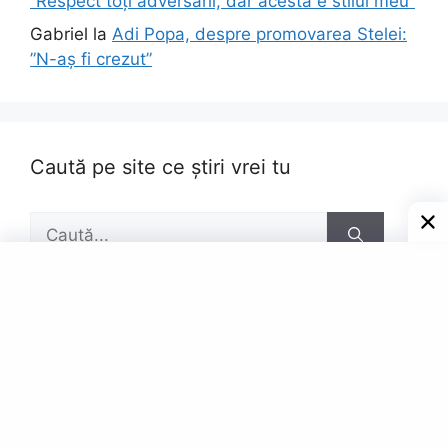
”Respect toți adversarii, dar acesta e stilul meu”
Gabriel
la
Adi Popa, despre promovarea Stelei:
”N-aș fi crezut”
Caută pe site ce știri vrei tu
Caută
după:
Pagini
Contact
Privacy Policy