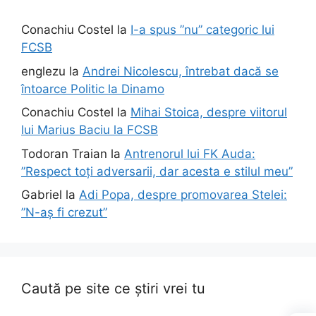
Conachiu Costel
la
I-a spus ”nu” categoric lui
FCSB
englezu
la
Andrei Nicolescu, întrebat dacă se
întoarce Politic la Dinamo
Conachiu Costel
la
Mihai Stoica, despre viitorul
lui Marius Baciu la FCSB
Todoran Traian
la
Antrenorul lui FK Auda:
”Respect toți adversarii, dar acesta e stilul meu”
Gabriel
la
Adi Popa, despre promovarea Stelei:
”N-aș fi crezut”
Caută pe site ce știri vrei tu