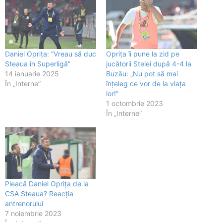
Daniel Oprița: ”Vreau să duc
Oprița îi pune la zid pe
Steaua în Superligă”
jucătorii Stelei după 4-4 la
14 ianuarie 2025
Buzău: „Nu pot să mai
În „Interne”
înțeleg ce vor de la viața
lor!”
1 octombrie 2023
În „Interne”
Pleacă Daniel Oprița de la
CSA Steaua? Reacția
antrenorului
7 noiembrie 2023