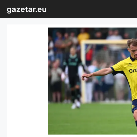
Sari
gazetar.eu
la
conținut