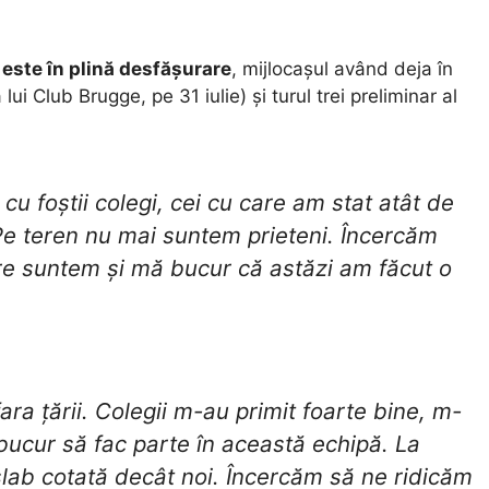
 este în plină desfășurare
, mijlocașul având deja în
lui Club Brugge, pe 31 iulie) și turul trei preliminar al
t cu foștii colegi, cei cu care am stat atât de
Pe teren nu mai suntem prieteni. Încercăm
are suntem și mă bucur că astăzi am făcut o
ara țării. Colegii m-au primit foarte bine, m-
 bucur să fac parte în această echipă. La
slab cotată decât noi. Încercăm să ne ridicăm