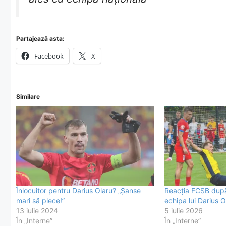
Partajează asta:
Facebook
X
Similare
Înlocuitor pentru Darius Olaru? „Șanse
Reacția FCSB după 
mari să plece!”
echipa lui Darius O
13 iulie 2024
5 iulie 2026
În „Interne”
În „Interne”