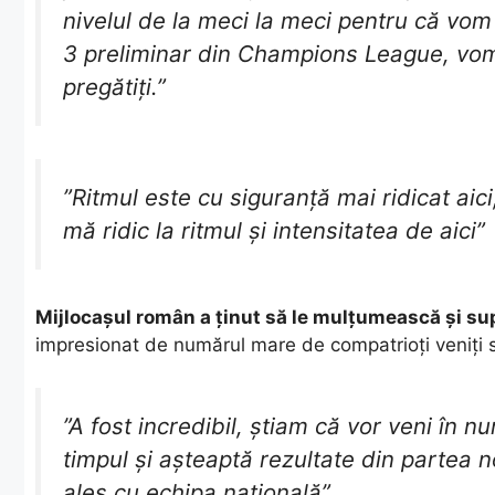
nivelul de la meci la meci pentru că vom
3 preliminar din Champions League, vom
pregătiți.”
​”Ritmul este cu siguranță mai ridicat ai
mă ridic la ritmul și intensitatea de aici”
Mijlocașul român a ținut să le mulțumească și sup
impresionat de numărul mare de compatrioți veniți să
​”A fost incredibil, știam că vor veni în
timpul și așteaptă rezultate din partea n
ales cu echipa națională”