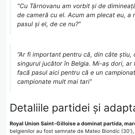
​”Cu Târnovanu am vorbit și de dimineață
de cameră cu el. Acum am plecat eu, a ră
pasul și el, de ce nu?”
​”Ar fi important pentru că, din câte ști
singurul jucător în Belgia. Mi-aș dori, ar
facă pasul aici pentru că e un campionat
campionate mult mai tari”
Detaliile partidei și adap
Royal Union Saint-Gilloise a dominat partida, marc
belgienilor au fost semnate de Mateo Biondic (30′),