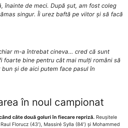
, înainte de meci. După șut, am fost coleg
mas singur. Îi urez baftă pe viitor și să facă
u, chiar m-a întrebat cineva… cred că sunt
 fi foarte bine pentru cât mai mulți români să
 bun și de aici putem face pasul în
tarea în noul campionat
ând câte două goluri în fiecare repriză.
Reușitele
 Raul Florucz (43′), Massiré Sylla (84′) și Mohammed