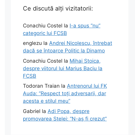
Ce discută alți vizitatorii:
Conachiu Costel
la
I-a spus ”nu”
categoric lui FCSB
englezu
la
Andrei Nicolescu, întrebat
dacă se întoarce Politic la Dinamo
Conachiu Costel
la
Mihai Stoica,
despre viitorul lui Marius Baciu la
FCSB
Todoran Traian
la
Antrenorul lui FK
Auda: ”Respect toți adversarii, dar
acesta e stilul meu”
Gabriel
la
Adi Popa, despre
promovarea Stelei: ”N-aș fi crezut”