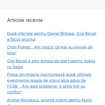
Articole recente
După ofertele pentru Daniel Bîrligea, Gigi Becali
a făcut anunțul
Cristi Pulhac: „Am crezut că mai au nevoie de
timp”
Gigi Becali a ales echipa de start pentru duelul
cu Sepsi
Presa din Algeria reacționează după ultimele
evenimente legate de starul abia adus de
FCSB: ,,Are deja probleme, e prins într-un
conflict”
Andrei Nicolescu, anunță întăriri pentru Nuno