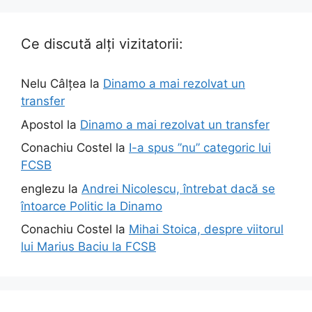
Ce discută alți vizitatorii:
Nelu Câlțea
la
Dinamo a mai rezolvat un
transfer
Apostol
la
Dinamo a mai rezolvat un transfer
Conachiu Costel
la
I-a spus ”nu” categoric lui
FCSB
englezu
la
Andrei Nicolescu, întrebat dacă se
întoarce Politic la Dinamo
Conachiu Costel
la
Mihai Stoica, despre viitorul
lui Marius Baciu la FCSB