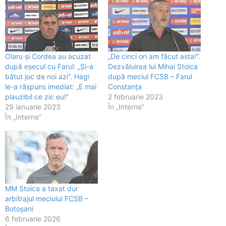
Olaru și Cordea au acuzat
„De cinci ori am făcut asta!”.
după eșecul cu Farul: „Și-a
Dezvăluirea lui Mihai Stoica
bătut joc de noi azi”. Hagi
după meciul FCSB – Farul
le-a răspuns imediat: „E mai
Constanța
plauzibil ce zic eu!”
2 februarie 2023
29 ianuarie 2023
În „Interne”
În „Interne”
MM Stoica a taxat dur
arbitrajul meciului FCSB –
Botoșani
6 februarie 2026