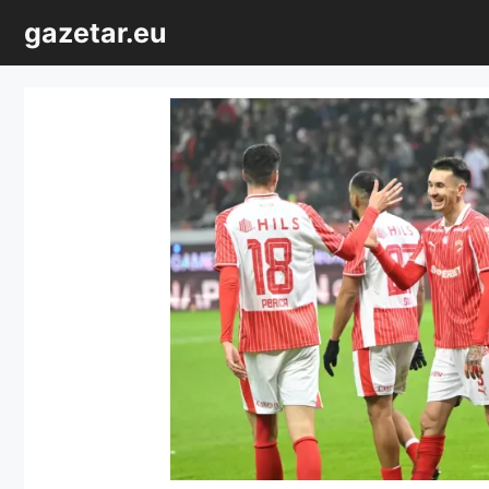
Sari
gazetar.eu
la
conținut