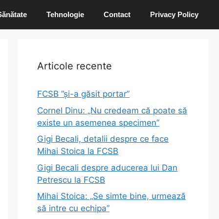
Sănătate
Tehnologie
Contact
Privacy Policy
Articole recente
FCSB ”și-a găsit portar”
Cornel Dinu: „Nu credeam că poate să
existe un asemenea specimen”
Gigi Becali, detalii despre ce face
Mihai Stoica la FCSB
Gigi Becali despre aducerea lui Dan
Petrescu la FCSB
Mihai Stoica: „Se simte bine, urmează
să intre cu echipa”