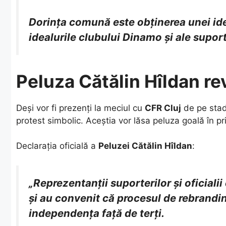
Dorința comună este obținerea unei ident
idealurile clubului Dinamo și ale suport
Peluza Cătălin Hîldan rev
​Deși vor fi prezenți la meciul cu
CFR Cluj
de pe sta
protest simbolic. Aceștia vor lăsa peluza goală în p
​Declarația oficială a
Peluzei Cătălin Hîldan
:
„Reprezentanții suporterilor și oficiali
și au convenit că procesul de rebrandi
independența față de terți.