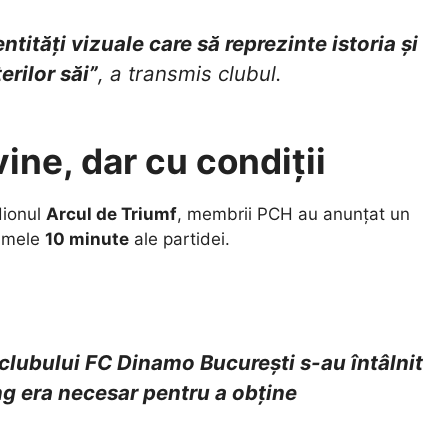
ități vizuale care să reprezinte istoria și
erilor săi”
, a transmis clubul.
ine, dar cu condiții
dionul
Arcul de Triumf
, membrii PCH au anunțat un
rimele
10 minute
ale partidei.
i clubului FC Dinamo București s-au întâlnit
ng era necesar pentru a obține