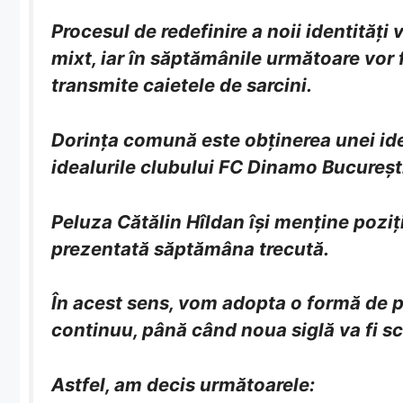
Procesul de redefinire a noii identități
mixt, iar în săptămânile următoare vor fi
transmite caietele de sarcini.
Dorința comună este obținerea unei ident
idealurile clubului FC Dinamo București 
Peluza Cătălin Hîldan își menține poziț
prezentată săptămâna trecută.
În acest sens, vom adopta o formă de p
continuu, până când noua siglă va fi sc
Astfel, am decis următoarele: