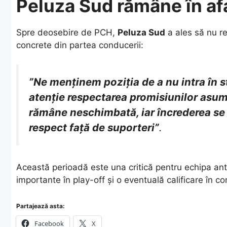
Peluza Sud rămâne în af
​Spre deosebire de PCH,
Peluza Sud
a ales să nu r
concrete din partea conducerii:
”Ne menținem poziția de a nu intra în 
atenție respectarea promisiunilor asu
rămâne neschimbată, iar încrederea se 
respect față de suporteri”
.
​Această perioadă este una critică pentru echipa a
importante în play-off și o eventuală calificare în c
Partajează asta:
Facebook
X