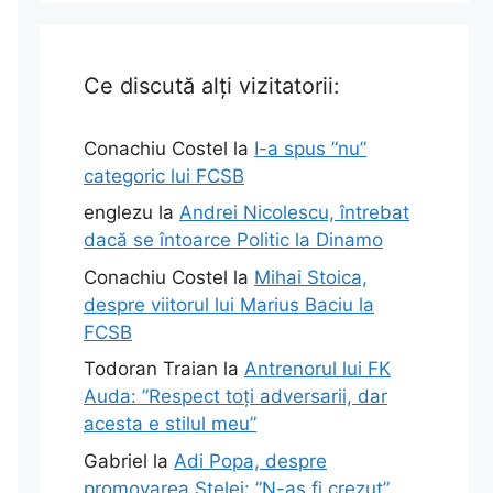
Ce discută alți vizitatorii:
Conachiu Costel
la
I-a spus ”nu”
categoric lui FCSB
englezu
la
Andrei Nicolescu, întrebat
dacă se întoarce Politic la Dinamo
Conachiu Costel
la
Mihai Stoica,
despre viitorul lui Marius Baciu la
FCSB
Todoran Traian
la
Antrenorul lui FK
Auda: ”Respect toți adversarii, dar
acesta e stilul meu”
Gabriel
la
Adi Popa, despre
promovarea Stelei: ”N-aș fi crezut”