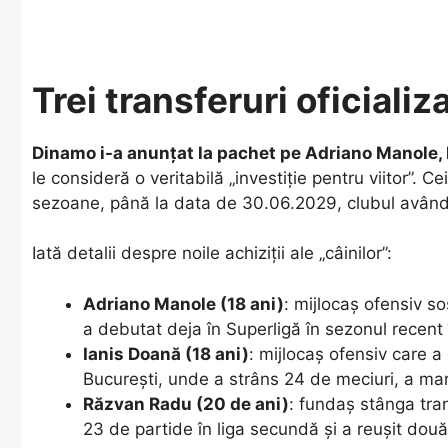
Trei transferuri oficializ
Dinamo i-a anunțat la pachet pe Adriano Manole,
le consideră o veritabilă „investiție pentru viitor”. C
sezoane, până la data de 30.06.2029, clubul având 
​Iată detalii despre noile achiziții ale „câinilor”:
Adriano Manole (18 ani)
: mijlocaș ofensiv so
a debutat deja în Superligă în sezonul recent 
Ianis Doană (18 ani)
: mijlocaș ofensiv care 
București, unde a strâns 24 de meciuri, a marc
Răzvan Radu (20 de ani)
: fundaș stânga tra
23 de partide în liga secundă și a reușit dou