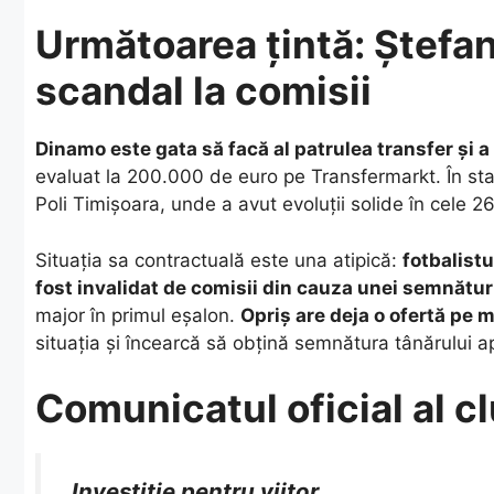
Următoarea țintă: Ștefan
scandal la comisii
Dinamo este gata să facă al patrulea transfer și a
evaluat la 200.000 de euro pe Transfermarkt. În st
Poli Timișoara, unde a avut evoluții solide în cele 26
​Situația sa contractuală este una atipică:
fotbalistu
fost invalidat de comisii din cauza unei semnătur
major în primul eșalon.
Opriș are deja o ofertă pe 
situația și încearcă să obțină semnătura tânărului a
Comunicatul oficial al c
​„
Investiție pentru viitor.