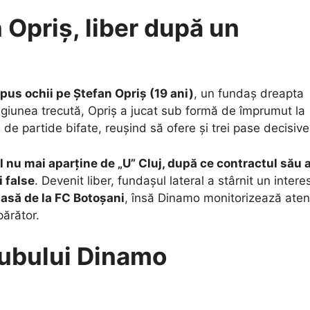
 Opriș, liber după un
 pus ochii pe Ștefan Opriș (19 ani)
, un fundaș dreapta
agiunea trecută, Opriș a jucat sub formă de împrumut la
 de partide bifate, reușind să ofere și trei pase decisive
l nu mai aparține de „U” Cluj, după ce contractul său 
i false
. Devenit liber, fundașul lateral a stârnit un intere
masă de la FC Botoșani
, însă Dinamo monitorizează aten
părător.
lubului Dinamo