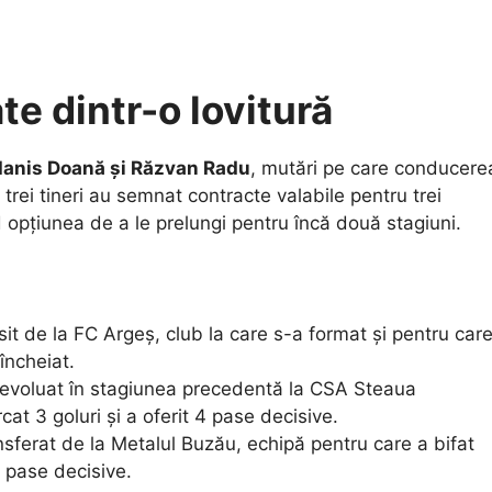
ate dintr-o lovitură
 Ianis Doană și Răzvan Radu
, mutări pe care conducere
ei trei tineri au semnat contracte valabile pentru trei
opțiunea de a le prelungi pentru încă două stagiuni.
sit de la FC Argeș, club la care s-a format și pentru car
încheiat.
a evoluat în stagiunea precedentă la CSA Steaua
at 3 goluri și a oferit 4 pase decisive.
nsferat de la Metalul Buzău, echipă pentru care a bifat
ă pase decisive.