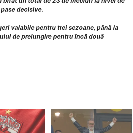
 bifat un total de 23 de meciuri la nivel de
 pase decisive.
geri valabile pentru trei sezoane, până la
ului de prelungire pentru încă două