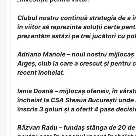
Clubul nostru continuă strategia de a în
în viitor să reprezinte soluții certe pen
prezentăm astăzi pe trei jucători cu pot
Adriano Manole – noul nostru mijlocaș o
Argeș, club la care a crescut și pentru 
recent încheiat.
Ianis Doană – mijlocaș ofensiv, în vârst
încheiat la CSA Steaua București unde a
înscris 3 goluri și a oferit 4 pase decisi
Răzvan Radu – fundaș stânga de 20 de an