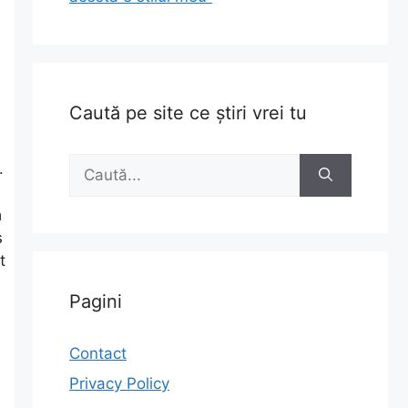
Caută pe site ce știri vrei tu
Caută
.
după:
a
s
t
Pagini
Contact
Privacy Policy