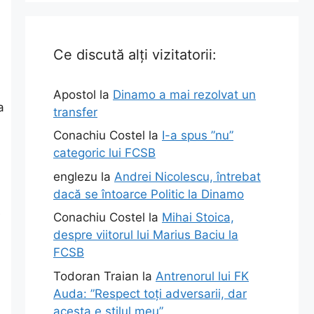
Ce discută alți vizitatorii:
Apostol
la
Dinamo a mai rezolvat un
a
transfer
Conachiu Costel
la
I-a spus ”nu”
categoric lui FCSB
englezu
la
Andrei Nicolescu, întrebat
dacă se întoarce Politic la Dinamo
e
Conachiu Costel
la
Mihai Stoica,
despre viitorul lui Marius Baciu la
FCSB
Todoran Traian
la
Antrenorul lui FK
Auda: ”Respect toți adversarii, dar
acesta e stilul meu”