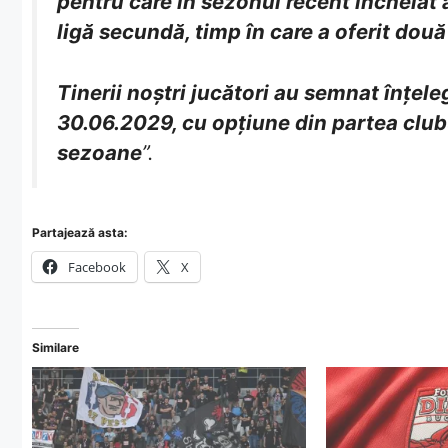
pentru care în sezonul recent încheiat a
ligă secundă, timp în care a oferit două
Tinerii noștri jucători au semnat înțele
30.06.2029, cu opțiune din partea club
sezoane
”.
Partajează asta:
Facebook
X
Similare