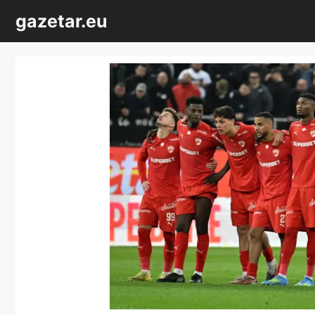
Sari
gazetar.eu
la
conținut