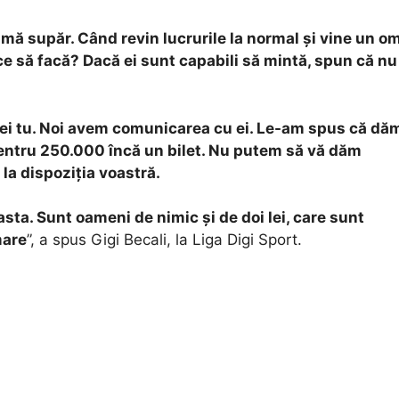
 mă supăr. Când revin lucrurile la normal și vine un o
ce să facă? Dacă ei sunt capabili să mintă, spun că nu
 vrei tu. Noi avem comunicarea cu ei. Le-am spus că dă
pentru 250.000 încă un bilet. Nu putem să vă dăm
 la dispoziția voastră.
sta. Sunt oameni de nimic și de doi lei, care sunt
mare
”, a spus Gigi Becali, la Liga Digi Sport.