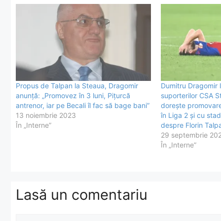
Propus de Talpan la Steaua, Dragomir
Dumitru Dragomir l
anunță: „Promovez în 3 luni, Pițurcă
suporterilor CSA S
antrenor, iar pe Becali îl fac să bage bani”
dorește promovarea
13 noiembrie 2023
în Liga 2 și cu sta
În „Interne”
despre Florin Talp
29 septembrie 20
În „Interne”
Lasă un comentariu
Comentariu