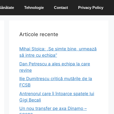
Sănătate
Tehnologie
Contact
Privacy Policy
Articole recente
Mihai Stoica: „Se simte bine, urmează
să intre cu echipa”
Dan Petrescu a ales echipa la care
revine
Ilie Dumitrescu critică mutările de la
FCSB
Antrenorul care îi întoarce spatele lui
Gigi Becali
Un nou transfer pe axa Dinamo –