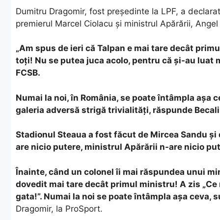
Dumitru Dragomir, fost președinte la LPF, a declarat 
premierul Marcel Ciolacu și ministrul Apărării, Angel
„Am spus de ieri că Talpan e mai tare decât primul
toți! Nu se putea juca acolo, pentru că și-au luat 
FCSB.
Numai la noi, în România, se poate întâmpla așa ce
galeria adversă strigă trivialități, răspunde Beca
Stadionul Steaua a fost făcut de Mircea Sandu și
are nicio putere, ministrul Apărării n-are nicio pu
Înainte, când un colonel îi mai răspundea unui min
dovedit mai tare decât primul ministru! A zis „Ce 
gata!”. Numai la noi se poate întâmpla așa ceva, s
Dragomir, la ProSport.