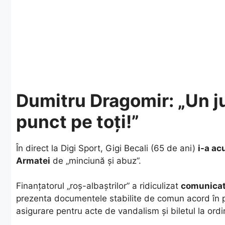
Dumitru Dragomir: „Un ju
punct pe toți!”
În direct la Digi Sport, Gigi Becali (65 de ani)
i-a ac
Armatei
de „minciună și abuz”.
Finanțatorul „roș-albaștrilor” a ridiculizat
comunicat
prezenta documentele stabilite de comun acord în p
asigurare pentru acte de vandalism și biletul la ord