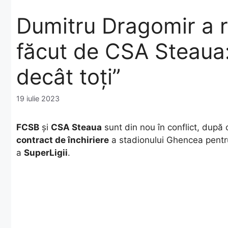
Dumitru Dragomir a r
făcut de CSA Steaua:
decât toți”
19 iulie 2023
FCSB
și
CSA Steaua
sunt din nou în conflict, după 
contract de închiriere
a stadionului Ghencea pent
a
SuperLigii
.