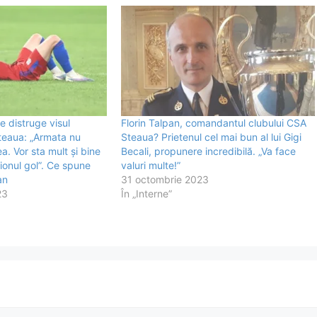
e distruge visul
Florin Talpan, comandantul clubului CSA
teaua: „Armata nu
Steaua? Prietenul cel mai bun al lui Gigi
. Vor sta mult și bine
Becali, propunere incredibilă. „Va face
dionul gol”. Ce spune
valuri multe!”
an
31 octombrie 2023
23
În „Interne”