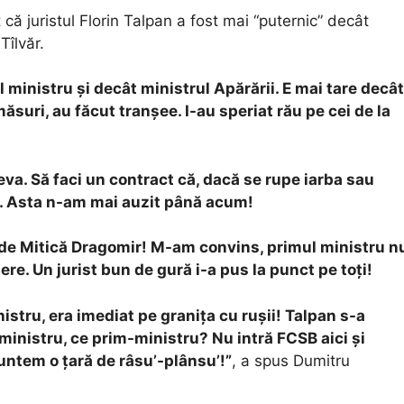
că juristul Florin Talpan a fost mai “puternic” decât
 Tîlvăr.
 ministru și decât ministrul Apărării. E mai tare decât
măsuri, au făcut tranșee. I-au speriat rău pe cei de la
va. Să faci un contract că, dacă se rupe iarba sau
li. Asta n-am mai auzit până acum!
 de Mitică Dragomir! M-am convins, primul ministru n
tere. Un jurist bun de gură i-a pus la punct pe toți!
istru, era imediat pe granița cu rușii! Talpan s-a
ministru, ce prim-ministru? Nu intră FCSB aici și
untem o țară de râsu’-plânsu’!”
, a spus Dumitru