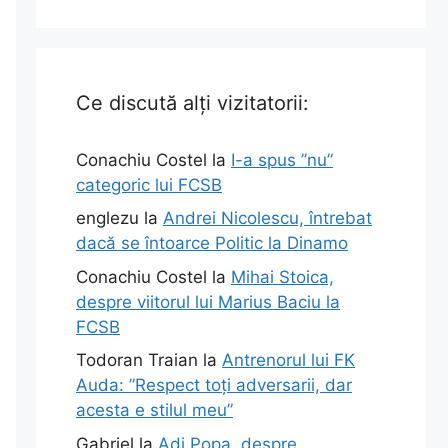
Ce discută alți vizitatorii:
Conachiu Costel
la
I-a spus ”nu”
categoric lui FCSB
englezu
la
Andrei Nicolescu, întrebat
dacă se întoarce Politic la Dinamo
Conachiu Costel
la
Mihai Stoica,
despre viitorul lui Marius Baciu la
FCSB
Todoran Traian
la
Antrenorul lui FK
Auda: ”Respect toți adversarii, dar
acesta e stilul meu”
Gabriel
la
Adi Popa, despre