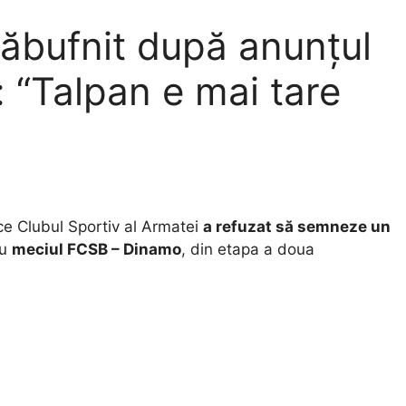
ăbufnit după anunțul
 “Talpan e mai tare
ce Clubul Sportiv al Armatei
a refuzat să semneze un
ru
meciul FCSB – Dinamo
, din etapa a doua