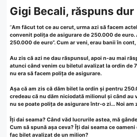
Gigi Becali, răspuns du
”
Am făcut tot ce au cerut, urma azi să facem acte
convenit polița de asigurare de 250.000 de euro. A
250.000 de euro”. Cum ar veni, erau banii în cont, u
Au zis că azi ne dau răspunsul, apoi n-au mai răs
atunci când venim cu biletul avalizat la ordin de 
nu era să facem polița de asigurare.
Așa că am zis că dăm bilet la ordin și pentru 250.0
credeau că nu dăm niciodată milionul și când au 
nu se poate polița de asigurare într-o zi… Noi am 
Îți dai seama? Când văd lucrurile astea, mă gând
Cum să spună așa ceva? Îți dai seama ce oameni 
fac bilet avalizat de un milion?