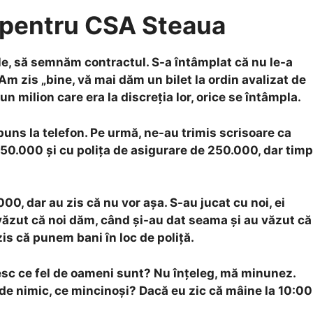
r pentru CSA Steaua
le, să semnăm contractul. S-a întâmplat că nu le-a
m zis „bine, vă mai dăm un bilet la ordin avalizat de
n milion care era la discreția lor, orice se întâmpla.
puns la telefon. Pe urmă, ne-au trimis scrisoare ca
750.000 și cu polița de asigurare de 250.000, dar timp
00, dar au zis că nu vor așa. S-au jucat cu noi, ei
văzut că noi dăm, când și-au dat seama și au văzut că
zis că punem bani în loc de poliță.
esc ce fel de oameni sunt? Nu înțeleg, mă minunez.
de nimic, ce mincinoși?
Dacă eu zic că mâine la 10:00