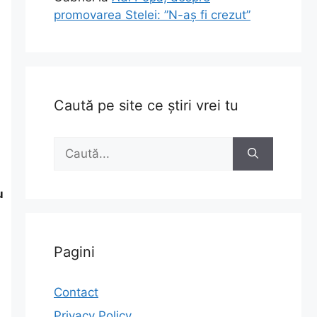
promovarea Stelei: ”N-aș fi crezut”
Caută pe site ce știri vrei tu
Caută
după:
u
Pagini
Contact
Privacy Policy