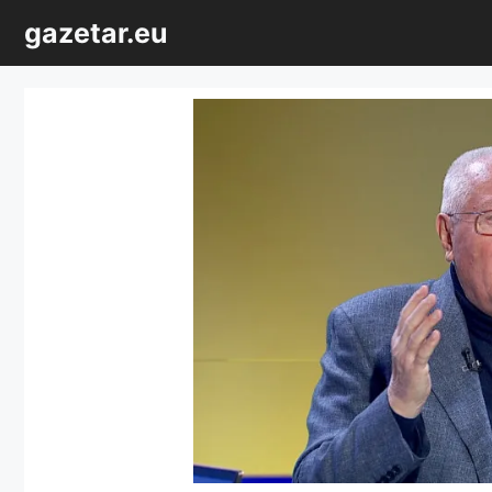
Sari
gazetar.eu
la
conținut