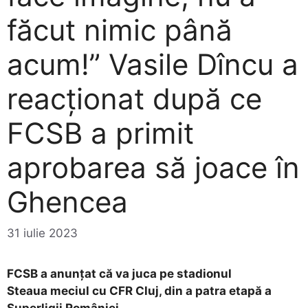
făcut nimic până
acum!” Vasile Dîncu a
reacționat după ce
FCSB a primit
aprobarea să joace în
Ghencea
31 iulie 2023
FCSB a anunțat că va juca pe stadionul
Steaua meciul cu CFR Cluj, din a patra etapă a