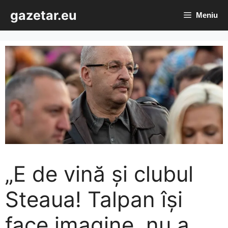
Sari
gazetar.eu
Meniu
la
conținut
„E de vină și clubul
Steaua! Talpan își
face imagine, nu a