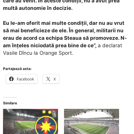
care au venit. În aceste condiţii, nu a avut prea
multă autonomie în decizie.
Eu le-am oferit mai multe condiţii, dar nu au vrut
să mai beneficieze de ele. În general, militarii nu
erau de acord ca echipa Steaua să promoveze. N-
am înţeles niciodată prea bine de ce”,
a declarat
Vasile Dîncu la Orange Sport.
Partajează asta:
Facebook
X
Similare