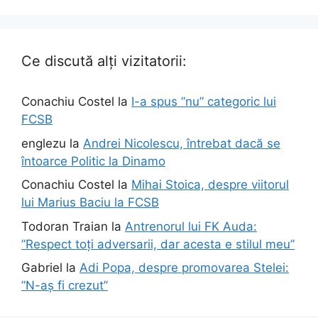
Ce discută alți vizitatorii:
Conachiu Costel
la
I-a spus ”nu” categoric lui
FCSB
englezu
la
Andrei Nicolescu, întrebat dacă se
întoarce Politic la Dinamo
Conachiu Costel
la
Mihai Stoica, despre viitorul
lui Marius Baciu la FCSB
Todoran Traian
la
Antrenorul lui FK Auda:
”Respect toți adversarii, dar acesta e stilul meu”
Gabriel
la
Adi Popa, despre promovarea Stelei:
”N-aș fi crezut”