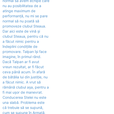
normal să avem echipe care
nu au posibilitatea de a
atinge maximum de
performanţă, nu mi se pare
normal să nu poată să
promoveze clubul Steaua.
Dar aici este de vină şi
clubul Steaua, pentru că nu
a făcut nimic pentru a
îndeplini condiţiile de
promovare. Talpan îşi face
imagine, în primul rând.
Dacă Talpan ar fi avut
vreun rezultat, ar fi făcut
ceva până acum. În afară
de bătălia lui din justiţie, nu
a făcut nimic. A vrut să
rămână clubul aşa, pentru a
fi mai uşor de manevrat.
Conducerea Stelei nu este
una slabă. Problema este
că trebuie să se supună,
cum se supune în Armată,