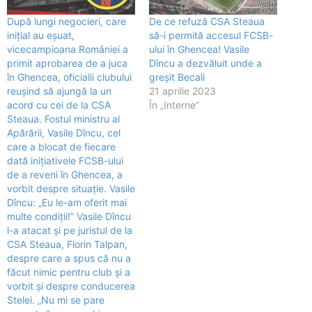
După lungi negocieri, care
De ce refuză CSA Steaua
inițial au eșuat,
să-i permită accesul FCSB-
vicecampioana României a
ului în Ghencea! Vasile
primit aprobarea de a juca
Dîncu a dezvăluit unde a
în Ghencea, oficialii clubului
greșit Becali
reușind să ajungă la un
21 aprilie 2023
acord cu cei de la CSA
În „Interne”
Steaua. Fostul ministru al
Apărării, Vasile Dîncu, cel
care a blocat de fiecare
dată inițiativele FCSB-ului
de a reveni în Ghencea, a
vorbit despre situație. Vasile
Dîncu: „Eu le-am oferit mai
multe condiții!” Vasile Dîncu
l-a atacat și pe juristul de la
CSA Steaua, Florin Talpan,
despre care a spus că nu a
făcut nimic pentru club și a
vorbit și despre conducerea
Stelei. „Nu mi se pare