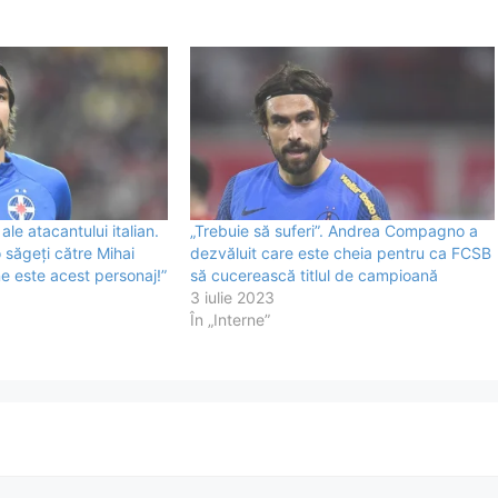
ale atacantului italian.
„Trebuie să suferi”. Andrea Compagno a
ăgeți către Mihai
dezvăluit care este cheia pentru ca FCSB
ne este acest personaj!”
să cucerească titlul de campioană
3 iulie 2023
În „Interne”