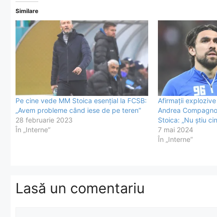
Similare
Pe cine vede MM Stoica esențial la FCSB:
Afirmaţii explozive 
„Avem probleme când iese de pe teren”
Andrea Compagno s
28 februarie 2023
Stoica: „Nu ştiu ci
În „Interne”
7 mai 2024
În „Interne”
Lasă un comentariu
Comentariu