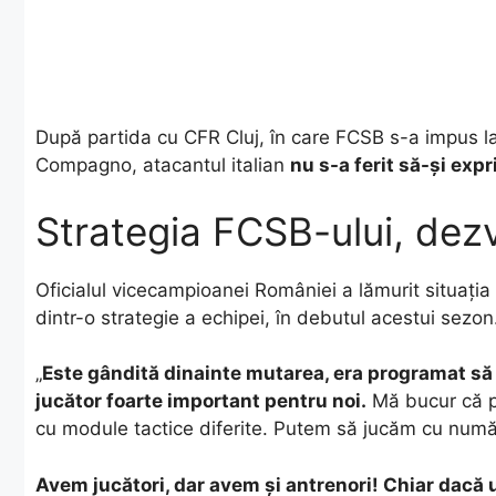
După partida cu CFR Cluj, în care FCSB s-a impus la 
Compagno, atacantul italian
nu s-a ferit să-și exp
Strategia FCSB-ului, dezv
Oficialul vicecampioanei României a lămurit situați
dintr-o strategie a echipei, în debutul acestui sezo
„
Este gândită dinainte mutarea, era programat să 
jucător foarte important pentru noi.
Mă bucur că p
cu module tactice diferite. Putem să jucăm cu număr
Avem jucători, dar avem și antrenori! Chiar dacă un