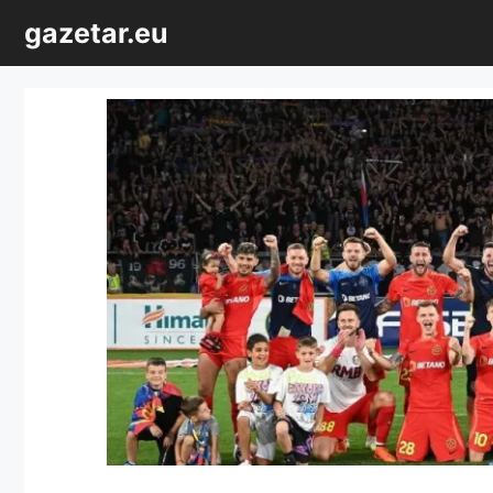
Sari
gazetar.eu
la
conținut