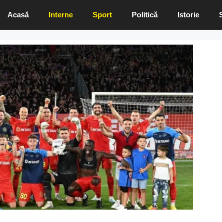
Acasă
Interne
Sport
Politică
Istorie