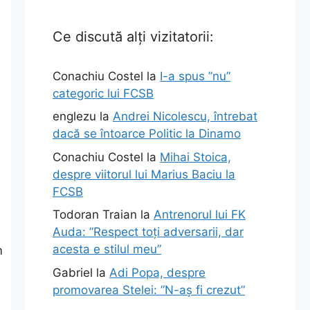
Ce discută alți vizitatorii:
Conachiu Costel
la
I-a spus ”nu”
categoric lui FCSB
englezu
la
Andrei Nicolescu, întrebat
dacă se întoarce Politic la Dinamo
Conachiu Costel
la
Mihai Stoica,
despre viitorul lui Marius Baciu la
FCSB
Todoran Traian
la
Antrenorul lui FK
Auda: ”Respect toți adversarii, dar
acesta e stilul meu”
m
Gabriel
la
Adi Popa, despre
promovarea Stelei: ”N-aș fi crezut”