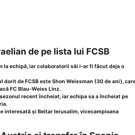
elian de pe lista lui FCSB
la echipă, iar colaboratorii săi i-ar fi făcut deja o
ntul dorit de FCSB este Shon Weissman (30 de ani), car
iacă FC Blau-Weiss Linz.
sezonul recent încheiat, iar echipa sa a încheiat pe
ria.
 interesată și Beitar Ierusalim, vicecampioana