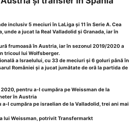
ustria și transfer în Spania
 inclusiv 5 meciuri în LaLiga și 11 în Serie A. Cea
, unde a jucat la Real Valladolid și Granada, iar în
ură frumoasă în Austria, iar în sezonul 2019/2020 a
n tricoul lui Wolfsberger.
nală a Israelului, cu 33 de meciuri și 6 goluri până în
arul României și a jucat jumătate de oră la partida de
în 2020, pentru a-l cumpăra pe Weissman de la
heter în Austria
 a-l cumpăra pe israelian de la Valladolid, trei ani mai
 a lui Weissman, potrivit Transfermarkt