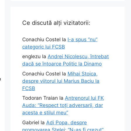
Ce discută alți vizitatorii:
Conachiu Costel
la
I-a spus ”nu”
categoric lui FCSB
englezu
la
Andrei Nicolescu, întrebat
dacă se întoarce Politic la Dinamo
Conachiu Costel
la
Mihai Stoica,
e
despre viitorul lui Marius Baciu la
FCSB
Todoran Traian
la
Antrenorul lui FK
Auda: ”Respect toți adversarii, dar
acesta e stilul meu”
Gabriel
la
Adi Popa, despre
promovarea Stelei: ”N-aș fi crezut”