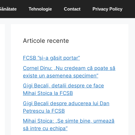
Sănătate
Tehnologie
Contact
Privacy Policy
Articole recente
FCSB ”și-a găsit portar”
Cornel Dinu: „Nu credeam că poate să
existe un asemenea specimen”
Gigi Becali, detalii despre ce face
Mihai Stoica la FCSB
Gigi Becali despre aducerea lui Dan
Petrescu la FCSB
Mihai Stoica: „Se simte bine, urmează
să intre cu echipa”