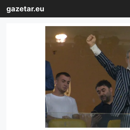
Sari
gazetar.eu
la
conținut