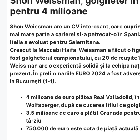
Shon Weissman, golgheter în A
pentru 4 milioane
Shon Weissman are un CV interesant, care cuprinde
mai mare parte a carierei și-a petrecut-o în Spania
Italia a evoluat pentru Salernitana.
Crescut la Maccabi Haifa, Weissman a făcut o fig
fost golgheterul campionatului, cu 20 de reușite î
Weissman are o experiență solidă și la echipa națio
prezent. În preliminariile EURO 2024 a fost advers
la București (1-1).
4 milioane de euro plătea Real Valladolid, 
Wolfsberger, după ce cucerea titlul de golg
3,5 milioane de euro a plătit Granada pentru
târziu
750.000 de euro este cota de piață actuală