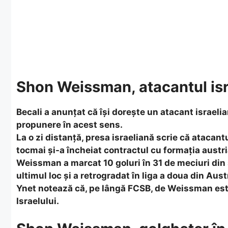
Shon Weissman, atacantul isra
Becali a anunțat că își dorește un atacant israelian 
propunere în acest sens.
La o zi distanță, presa israeliană scrie că ataca
tocmai și-a încheiat contractul cu formația austr
Weissman a marcat 10 goluri în 31 de meciuri din 
ultimul loc și a retrogradat în liga a doua din Aust
Ynet notează că, pe lângă FCSB, de Weissman este
Israelului.