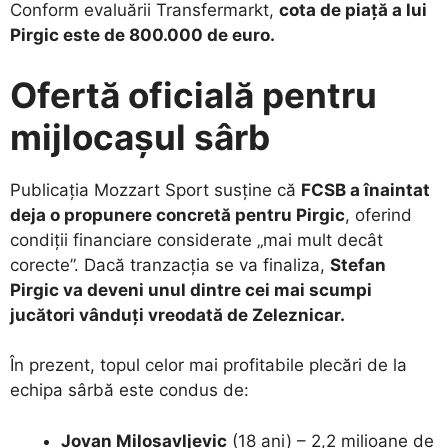
​Conform evaluării Transfermarkt,
cota de piață a lui
Pirgic este de 800.000 de euro.
Ofertă oficială pentru
mijlocașul sârb
​Publicația Mozzart Sport susține că
FCSB a înaintat
deja o propunere concretă pentru Pirgic
, oferind
condiții financiare considerate „mai mult decât
corecte”. Dacă tranzacția se va finaliza,
Stefan
Pirgic va deveni unul dintre cei mai scumpi
jucători vânduți vreodată de Zeleznicar.
​În prezent, topul celor mai profitabile plecări de la
echipa sârbă este condus de:
Jovan Milosavljevic
(18 ani) – 2,2 milioane de