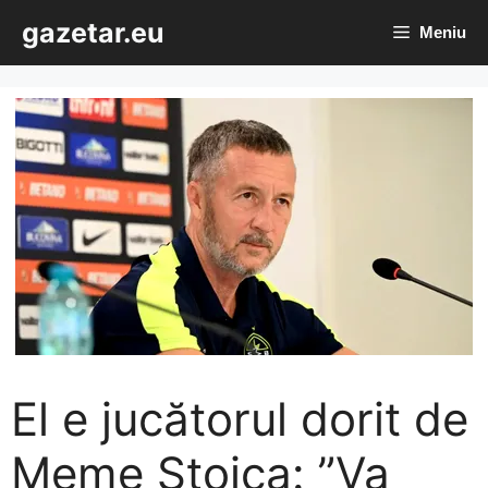
Sari
gazetar.eu
Meniu
la
conținut
El e jucătorul dorit de
Meme Stoica: ”Va