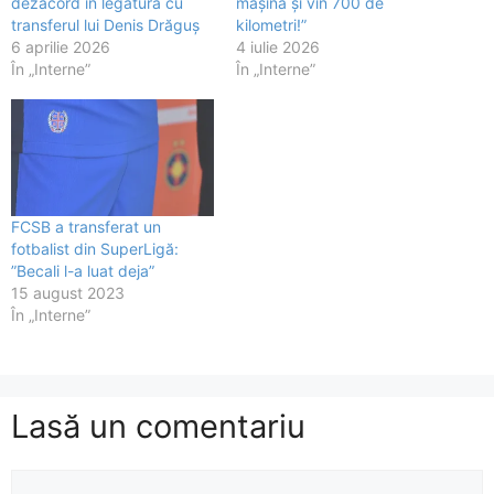
dezacord în legătură cu
mașină și vin 700 de
transferul lui Denis Drăguș
kilometri!”
6 aprilie 2026
4 iulie 2026
În „Interne”
În „Interne”
FCSB a transferat un
fotbalist din SuperLigă:
”Becali l-a luat deja”
15 august 2023
În „Interne”
Lasă un comentariu
Comentariu