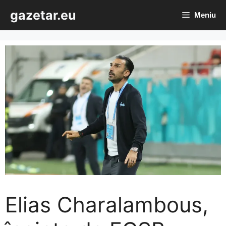
Sari
gazetar.eu
Meniu
la
conținut
Elias Charalambous,