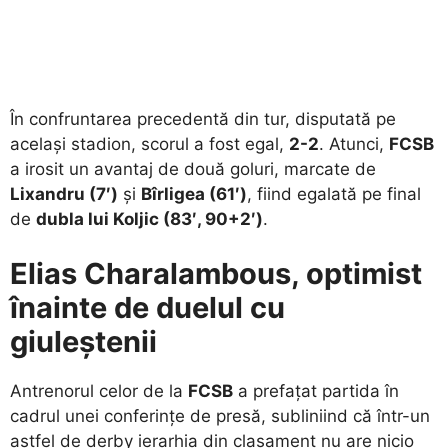
​În confruntarea precedentă din tur, disputată pe
același stadion, scorul a fost egal,
2-2
. Atunci,
FCSB
a irosit un avantaj de două goluri, marcate de
Lixandru (7′)
și
Bîrligea (61′)
, fiind egalată pe final
de
dubla lui Koljic (83′, 90+2′)
.
Elias Charalambous, optimist
înainte de duelul cu
giuleștenii
​Antrenorul celor de la
FCSB
a prefațat partida în
cadrul unei conferințe de presă, subliniind că într-un
astfel de derby ierarhia din clasament nu are nicio