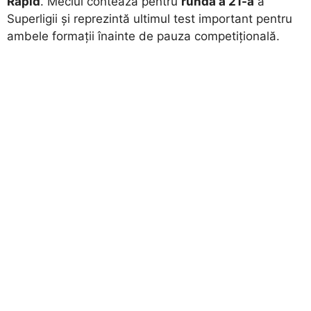
Rapid
. Meciul contează pentru
runda a 21-a
a
Superligii și reprezintă ultimul test important pentru
ambele formații înainte de pauza competițională.