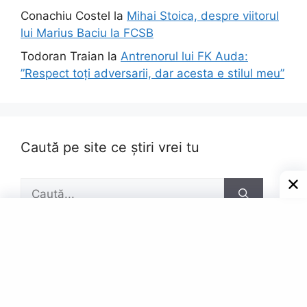
Conachiu Costel
la
Mihai Stoica, despre viitorul
lui Marius Baciu la FCSB
Todoran Traian
la
Antrenorul lui FK Auda:
”Respect toți adversarii, dar acesta e stilul meu”
Caută pe site ce știri vrei tu
Caută
după:
Pagini