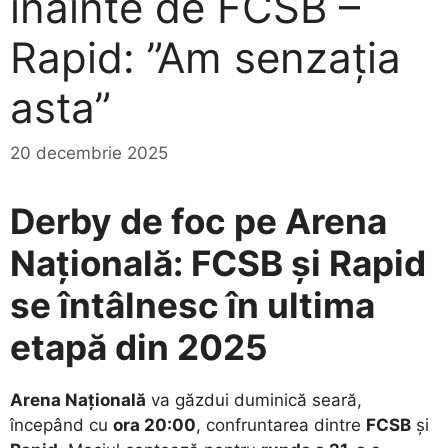
înainte de FCSB –
Rapid: ”Am senzația
asta”
20 decembrie 2025
Derby de foc pe Arena
Națională: FCSB și Rapid
se întâlnesc în ultima
etapă din 2025
Arena Națională
va găzdui duminică seară,
începând cu
ora 20:00
, confruntarea dintre
FCSB
și