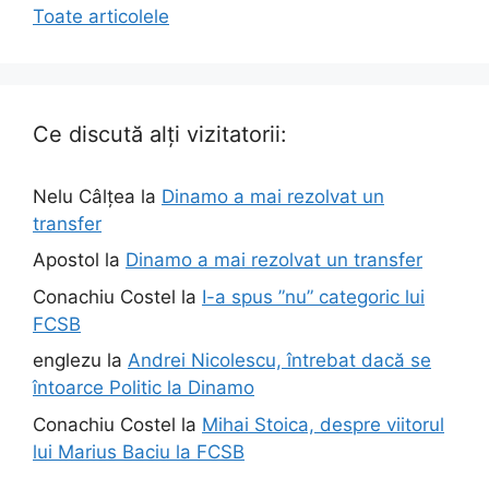
Toate articolele
Ce discută alți vizitatorii:
Nelu Câlțea
la
Dinamo a mai rezolvat un
transfer
Apostol
la
Dinamo a mai rezolvat un transfer
Conachiu Costel
la
I-a spus ”nu” categoric lui
FCSB
englezu
la
Andrei Nicolescu, întrebat dacă se
întoarce Politic la Dinamo
Conachiu Costel
la
Mihai Stoica, despre viitorul
lui Marius Baciu la FCSB