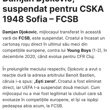
suspendat pentru CSKA
1948 Sofia – FCSB
Damjan Djokovic
, mijlocașul transferat în această
vară de
FCSB
, este suspendat. Croatul a încasat un
cartonaș roșu direct în ultimul său meci din
competițiile europene, contra lui
Young
Boys
(1-2), în
decembrie 2020, când evolua pentru CFR Cluj.
În prelungirile meciului respectiv, Djokovic a avut o
reacție dură la adresa arbitrului Benoit Bastien,
căruia i-a spus:
„Ești zero!’.
Croatul a fost eliminat
direct, iar UEFA l-a suspendat două meciuri. Cum
mijlocașul nu a mai fost legitimat la cluburi care să
evolueze în competițiile europene, el își va ispăși
pedeapsa abia acum, la FCSB.