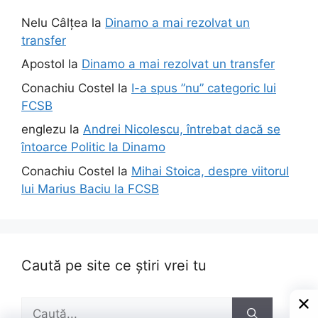
Nelu Câlțea
la
Dinamo a mai rezolvat un
transfer
Apostol
la
Dinamo a mai rezolvat un transfer
Conachiu Costel
la
I-a spus ”nu” categoric lui
FCSB
englezu
la
Andrei Nicolescu, întrebat dacă se
întoarce Politic la Dinamo
Conachiu Costel
la
Mihai Stoica, despre viitorul
lui Marius Baciu la FCSB
Caută pe site ce știri vrei tu
Caută