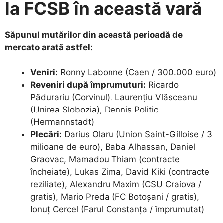
la FCSB în această vară
Săpunul mutărilor din această perioadă de
mercato arată astfel:
Veniri:
Ronny Labonne (Caen / 300.000 euro)
Reveniri după împrumuturi:
Ricardo
Pădurariu (Corvinul), Laurențiu Vlăsceanu
(Unirea Slobozia), Dennis Politic
(Hermannstadt)
Plecări:
Darius Olaru (Union Saint-Gilloise / 3
milioane de euro), Baba Alhassan, Daniel
Graovac, Mamadou Thiam (contracte
încheiate), Lukas Zima, David Kiki (contracte
reziliate), Alexandru Maxim (CSU Craiova /
gratis), Mario Preda (FC Botoșani / gratis),
Ionuț Cercel (Farul Constanța / împrumutat)