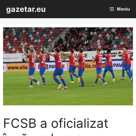
Sari
gazetar.eu
Meniu
la
conținut
FCSB a oficializat