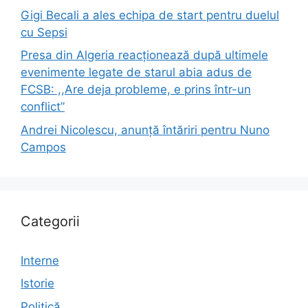
Gigi Becali a ales echipa de start pentru duelul
cu Sepsi
Presa din Algeria reacționează după ultimele
evenimente legate de starul abia adus de
FCSB: ,,Are deja probleme, e prins într-un
conflict”
Andrei Nicolescu, anunță întăriri pentru Nuno
Campos
Categorii
Interne
Istorie
Politică