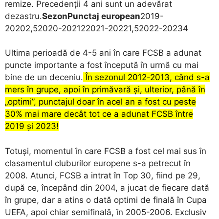
remize. Precedenții 4 ani sunt un adevărat
dezastru.
Sezon
Punctaj european
2019-
20202,52020-202122021-20221,52022-20234
Ultima perioadă de 4-5 ani în care FCSB a adunat
puncte importante a fost începută în urmă cu mai
bine de un deceniu.
În sezonul 2012-2013, când s-a
mers în grupe, apoi în primăvară și, ulterior, până în
„optimi”, punctajul doar în acel an a fost cu peste
30% mai mare decât tot ce a adunat FCSB între
2019 și 2023!
Totuși, momentul în care FCSB a fost cel mai sus în
clasamentul cluburilor europene s-a petrecut în
2008. Atunci, FCSB a intrat în Top 30, fiind pe 29,
după ce, începând din 2004, a jucat de fiecare dată
în grupe, dar a atins o dată optimi de finală în Cupa
UEFA, apoi chiar semifinală, în 2005-2006. Exclusiv