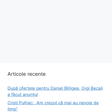
Articole recente
După ofertele pentru Daniel Bîrligea, Gigi Becali
a făcut anunțul
Cristi Pulhac: „Am crezut că mai au nevoie de
timp”