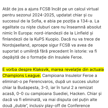
Atât de jos a ajuns FCSB încât pe un calcul virtual
pentru sezonul 2024-2025, updatat chiar și cu
succesul de la Sofia, e abia pe poziția a 134-a. La
egalitate cu niște cluburi care nu înseamnă absolut
nimic în Europa: nord-irlandezii de la Linfield și
finlandezii de la KuPS Kuopio. Dacă nu va trece de
Nordsjaelland, aproape sigur FCSB va avea de
suportat o umilință fără precedent în istorie: va fi
depășită de o formație din Insulele Feroe.
E vorba despre Klaksvik, marea revelație din actuala
Champions League.
Campioana Insulelor Feroe a
eliminat-o pe Ferencvaros, după un succes uluitor
chiar la Budapesta, 3-0, iar în turul 2 a remizat
acasă, 0-0 cu campioana Suediei, Hacken. Chiar și
dacă va fi eliminată, va mai disputa cel puțin alte
două „duble”, inclusiv play-off de Conference