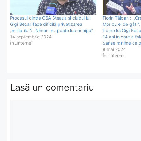
Procesul dintre CSA Steaua și clubul lui
Florin Tălpan : ,,
Gigi Becali face dificilă privatizarea
Mor cu el de gât ”
„militarilor”: „Nimeni nu poate lua echipa”
îi cere lui Gigi Be
14 septembrie 2024
14 ani în care a fo
În „Interne”
Șanse minime ca pre
8 mai 2024
În „Interne”
Lasă un comentariu
Comentariu