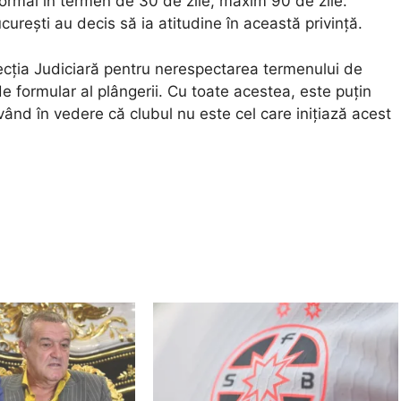
 normal în termen de 30 de zile, maxim 90 de zile.
urești au decis să ia atitudine în această privință.
specția Judiciară pentru nerespectarea termenului de
 formular al plângerii. Cu toate acestea, este puțin
ând în vedere că clubul nu este cel care inițiază acest