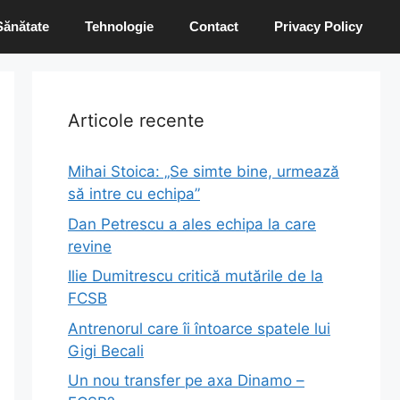
Sănătate
Tehnologie
Contact
Privacy Policy
Articole recente
Mihai Stoica: „Se simte bine, urmează
să intre cu echipa”
Dan Petrescu a ales echipa la care
revine
Ilie Dumitrescu critică mutările de la
FCSB
Antrenorul care îi întoarce spatele lui
Gigi Becali
Un nou transfer pe axa Dinamo –