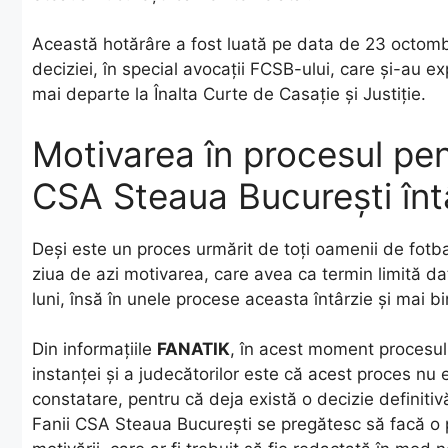
Această hotărâre a fost luată pe data de 23 octombr
deciziei, în special avocații FCSB-ului, care și-au e
mai departe la Înalta Curte de Casație și Justiție.
Motivarea în procesul pe
CSA Steaua București întâ
Deși este un proces urmărit de toți oamenii de fotbal
ziua de azi motivarea, care avea ca termin limită da
luni, însă în unele procese aceasta întârzie și mai b
Din informațiile
FANATIK
, în acest moment procesul 
instanței și a judecătorilor este că acest proces nu 
constatare, pentru că deja există o decizie definitiv
Fanii CSA Steaua București se pregătesc să facă o pl