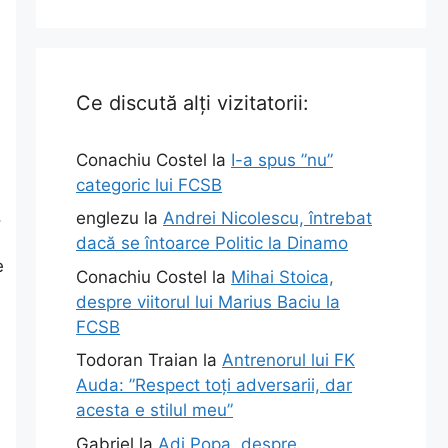
Ce discută alți vizitatorii:
Conachiu Costel
la
I-a spus ”nu”
categoric lui FCSB
.
englezu
la
Andrei Nicolescu, întrebat
dacă se întoarce Politic la Dinamo
e
Conachiu Costel
la
Mihai Stoica,
despre viitorul lui Marius Baciu la
FCSB
Todoran Traian
la
Antrenorul lui FK
Auda: ”Respect toți adversarii, dar
acesta e stilul meu”
Gabriel
la
Adi Popa, despre