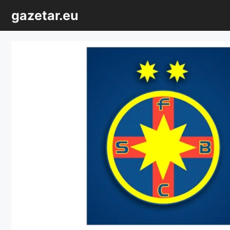
Sari
gazetar.eu
la
conținut