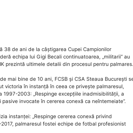
 38 de ani de la câștigarea Cupei Campionilor
eră echipa lui Gigi Becali continuatoarea, „militarii” au
 prezintă ultimele detalii din procesul pentru palmares
ă de mai bine de 10 ani, FCSB și CSA Steaua București s
t victoria în instanță în ceea ce privește palmaresul,
ada 1997-2003:
„Respinge excepțiile inadmisibilității, a
e și pasive invocate în cererea conexă ca neîntemeiate”.
zia instanței: „Respinge cererea conexă privind
-2017, palmaresul fostei echipe de fotbal profesionist