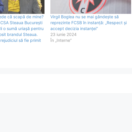
Crede că scapă de mine?
Virgil Boglea nu se mai gândește să
. CSA Steaua București
reprezinte FCSB în instanță: „Respect și
cali o sumă uriașă pentru
accept decizia instanței”
losit brandul Steaua.
23 iunie 2024
judiciul să fie primit
În „Interne”