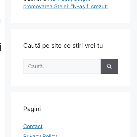
promovarea Stelei: ”N-aș fi crezut”
l
i
Caută pe site ce știri vrei tu
Caută
după:
Pagini
Contact
Privacy Policy