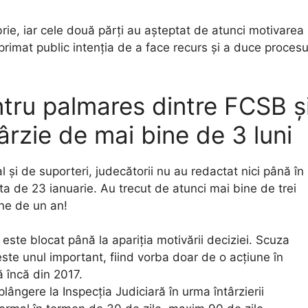
ie, iar cele două părți au așteptat de atunci motivarea
xprimat public intenția de a face recurs și a duce procesu
ntru palmares dintre FCSB ș
rzie de mai bine de 3 luni
 și de suporteri, judecătorii nu au redactat nici până în
ta de 23 ianuarie. Au trecut de atunci mai bine de trei
ine de un an!
este blocat până la apariția motivării deciziei. Scuza
este unul important, fiind vorba doar de o acțiune în
ă încă din 2017.
ângere la Inspecția Judiciară în urma întârzierii