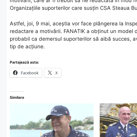
motivării, care ar fi trebuit să fie redactată în mod
Organizațiile suporterilor care susțin CSA Steaua Buc
Astfel, joi, 9 mai, aceștia vor face plângerea la In
redactare a motivării. FANATIK a obținut un model de
probabil ca demersul suporterilor să aibă succes, av
tip de acțiune.
Partajează asta:
Facebook
X
Similare