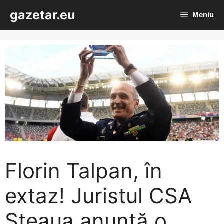
Sari
gazetar.eu
Meniu
la
conținut
Florin Talpan, în
extaz! Juristul CSA
Steaua anunță o