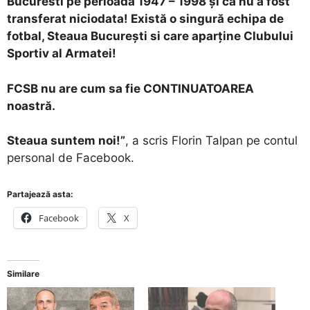
Bucuresti pe perioada 1947 – 1998 şi că nu a fost
transferat niciodata! Există o singură echipa de
fotbal, Steaua Bucureşti si care aparţine Clubului
Sportiv al Armatei!
FCSB nu are cum sa fie CONTINUATOAREA
noastră.
Steaua suntem noi!”
, a scris Florin Talpan pe contul
personal de Facebook.
Partajează asta:
Facebook
X
Similare