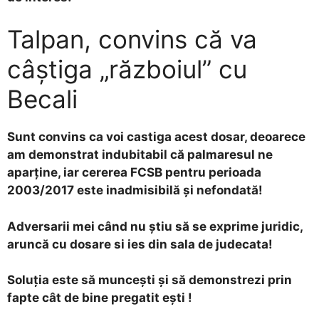
Talpan, convins că va
câștiga „războiul” cu
Becali
Sunt convins ca voi castiga acest dosar, deoarece
am demonstrat indubitabil că palmaresul ne
aparţine, iar cererea FCSB pentru perioada
2003/2017 este inadmisibilă şi nefondată!
Adversarii mei când nu ştiu să se exprime juridic,
aruncă cu dosare si ies din sala de judecata!
Soluţia este să munceşti şi să demonstrezi prin
fapte cât de bine pregatit eşti !