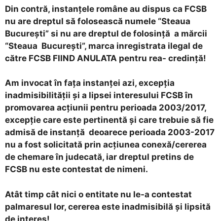
Din contră, instanţele române au dispus ca FCSB
nu are dreptul să folosească numele “Steaua
Bucureşti” si nu are dreptul de folosinţă a mărcii
“Steaua Bucureşti”, marca inregistrata ilegal de
către FCSB FIIND ANULATA pentru rea- credinţă!
Am invocat în faţa instanţei azi, excepţia
inadmisibilităţii şi a lipsei interesului FCSB în
promovarea acţiunii pentru perioada 2003/2017,
excepţie care este pertinentă şi care trebuie să fie
admisă de instanţă deoarece perioada 2003-2017
nu a fost solicitată prin acţiunea conexă/cererea
de chemare în judecată, iar dreptul pretins de
FCSB nu este contestat de nimeni.
Atât timp cât nici o entitate nu le-a contestat
palmaresul lor, cererea este inadmisibilă şi lipsită
de interes!