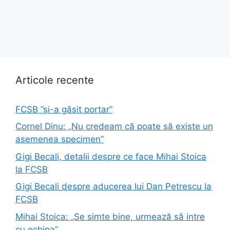
Articole recente
FCSB ”și-a găsit portar”
Cornel Dinu: „Nu credeam că poate să existe un
asemenea specimen”
Gigi Becali, detalii despre ce face Mihai Stoica
la FCSB
Gigi Becali despre aducerea lui Dan Petrescu la
FCSB
Mihai Stoica: „Se simte bine, urmează să intre
cu echipa”