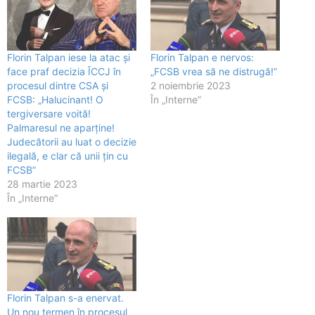
Florin Talpan iese la atac și
Florin Talpan e nervos:
face praf decizia ÎCCJ în
„FCSB vrea să ne distrugă!”
procesul dintre CSA și
2 noiembrie 2023
FCSB: „Halucinant! O
În „Interne”
tergiversare voită!
Palmaresul ne aparține!
Judecătorii au luat o decizie
ilegală, e clar că unii țin cu
FCSB”
28 martie 2023
În „Interne”
Florin Talpan s-a enervat.
Un nou termen în procesul