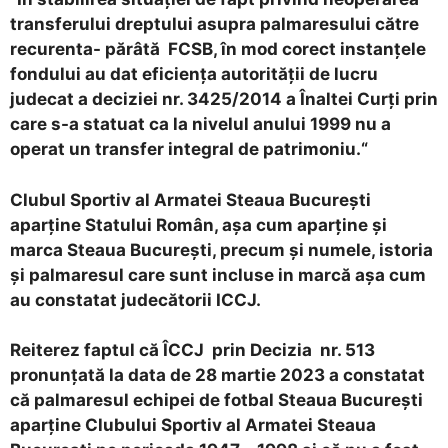
transferului dreptului asupra palmaresului către
recurenta- părâtă FCSB, în mod corect instanţele
fondului au dat eficienţa autorităţii de lucru
judecat a deciziei nr. 3425/2014 a Înaltei Curţi prin
care s-a statuat ca la nivelul anului 1999 nu a
operat un transfer integral de patrimoniu.“
Clubul Sportiv al Armatei Steaua Bucureşti
aparţine Statului Român, aşa cum aparţine şi
marca Steaua Bucureşti, precum şi numele, istoria
şi palmaresul care sunt incluse in marcă aşa cum
au constatat judecătorii ICCJ.
Reiterez faptul că ÎCCJ prin Decizia nr. 513
pronunţată la data de 28 martie 2023 a constatat
că palmaresul echipei de fotbal Steaua Bucureşti
aparţine Clubului Sportiv al Armatei Steaua