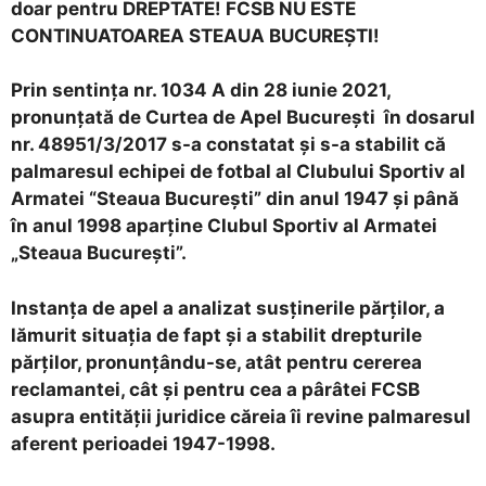
doar pentru DREPTATE! FCSB NU ESTE
CONTINUATOAREA STEAUA BUCUREŞTI!
Prin sentinţa nr. 1034 A din 28 iunie 2021,
pronunţată de Curtea de Apel Bucureşti în dosarul
nr. 48951/3/2017 s-a constatat şi s-a stabilit că
palmaresul echipei de fotbal al Clubului Sportiv al
Armatei “Steaua Bucureşti” din anul 1947 şi până
în anul 1998 aparţine Clubul Sportiv al Armatei
„Steaua Bucureşti”.
Instanţa de apel a analizat susţinerile părţilor, a
lămurit situaţia de fapt şi a stabilit drepturile
părţilor, pronunţându-se, atât pentru cererea
reclamantei, cât şi pentru cea a pârâtei FCSB
asupra entităţii juridice căreia îi revine palmaresul
aferent perioadei 1947-1998.