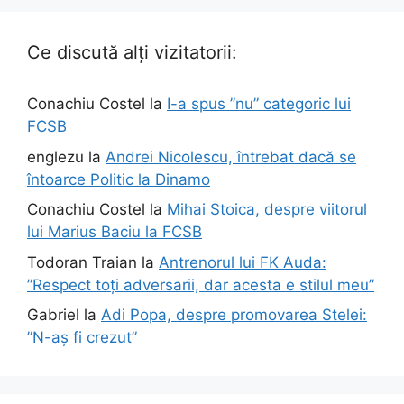
Ce discută alți vizitatorii:
Conachiu Costel
la
I-a spus ”nu” categoric lui
FCSB
englezu
la
Andrei Nicolescu, întrebat dacă se
întoarce Politic la Dinamo
Conachiu Costel
la
Mihai Stoica, despre viitorul
lui Marius Baciu la FCSB
Todoran Traian
la
Antrenorul lui FK Auda:
”Respect toți adversarii, dar acesta e stilul meu”
Gabriel
la
Adi Popa, despre promovarea Stelei:
”N-aș fi crezut”