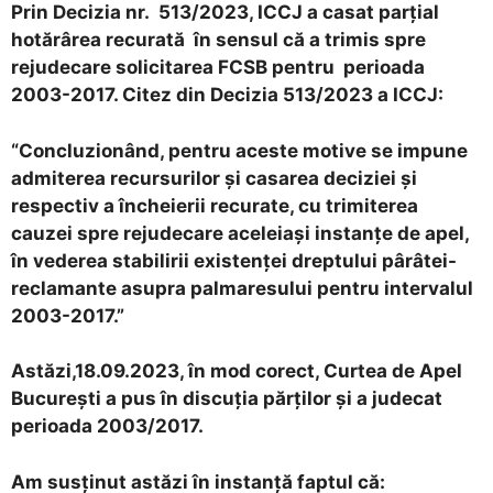
Prin Decizia nr. 513/2023, ICCJ a casat parţial
hotărârea recurată în sensul că a trimis spre
rejudecare solicitarea FCSB pentru perioada
2003-2017. Citez din Decizia 513/2023 a ICCJ:
“Concluzionând, pentru aceste motive se impune
admiterea recursurilor şi casarea deciziei şi
respectiv a încheierii recurate, cu trimiterea
cauzei spre rejudecare aceleiaşi instanţe de apel,
în vederea stabilirii existenţei dreptului pârâtei-
reclamante asupra palmaresului pentru intervalul
2003-2017.”
Astăzi,18.09.2023, în mod corect, Curtea de Apel
Bucureşti a pus în discuţia părţilor şi a judecat
perioada 2003/2017.
Am susţinut astăzi în instanţă faptul că: