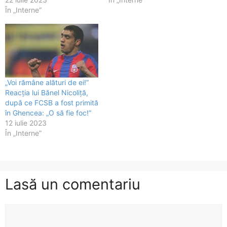
În „Interne”
„Voi rămâne alături de ei!”
Reacția lui Bănel Nicoliță,
după ce FCSB a fost primită
în Ghencea: „O să fie foc!”
12 iulie 2023
În „Interne”
Lasă un comentariu
Comentariu