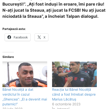
București!”. „Ați fost induși în eroare, îmi pare rău!
N-ați jucat la Steaua, ați jucat la FCSB! Nu ați jucat
niciodată la Steaua”, a încheiat Talpan dialogul.
Partajează asta:
Facebook
X
Similare
Bănel Nicoliță a dat
Reacția lui Bănel Nicoliță
verdictul în cazul
când a fost întrebat despre
„Ghencea”: „El a devenit mai
Marius Lăcătuș
puternic!”
6 octombrie 2023
22 iulie 2023
În „Interne”