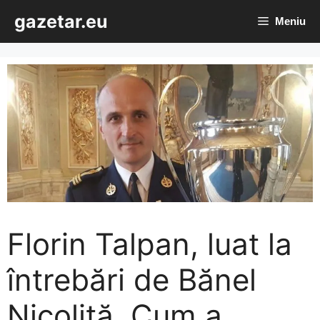
Sari
gazetar.eu
Meniu
la
conținut
Florin Talpan, luat la
întrebări de Bănel
Nicoliță. Cum a