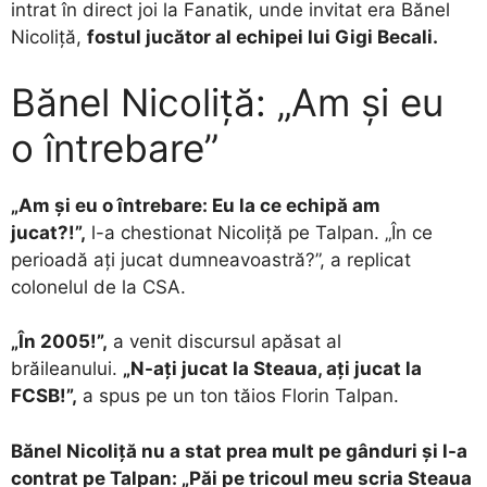
intrat în direct joi la Fanatik, unde invitat era Bănel
Nicoliță,
fostul jucător al echipei lui Gigi Becali.
Bănel Nicoliță: „Am și eu
o întrebare”
„Am și eu o întrebare: Eu la ce echipă am
jucat?!”,
l-a chestionat Nicoliță pe Talpan. „În ce
perioadă ați jucat dumneavoastră?”, a replicat
colonelul de la CSA.
„În 2005!”,
a venit discursul apăsat al
brăileanului.
„N-ați jucat la Steaua, ați jucat la
FCSB!”,
a spus pe un ton tăios Florin Talpan.
Bănel Nicoliță nu a stat prea mult pe gânduri și l-a
contrat pe Talpan: „Păi pe tricoul meu scria Steaua