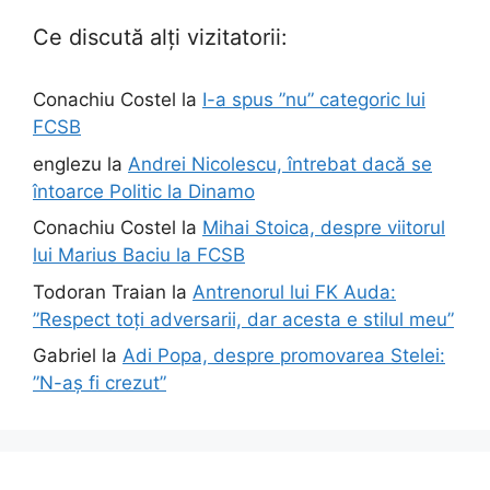
Ce discută alți vizitatorii:
Conachiu Costel
la
I-a spus ”nu” categoric lui
FCSB
englezu
la
Andrei Nicolescu, întrebat dacă se
întoarce Politic la Dinamo
Conachiu Costel
la
Mihai Stoica, despre viitorul
lui Marius Baciu la FCSB
Todoran Traian
la
Antrenorul lui FK Auda:
”Respect toți adversarii, dar acesta e stilul meu”
Gabriel
la
Adi Popa, despre promovarea Stelei:
”N-aș fi crezut”