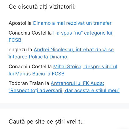
Ce discută alți vizitatorii:
Apostol
la
Dinamo a mai rezolvat un transfer
Conachiu Costel
la
I-a spus ”nu” categoric lui
FCSB
englezu
la
Andrei Nicolescu, întrebat dacă se
întoarce Politic la Dinamo
Conachiu Costel
la
Mihai Stoica, despre viitorul
lui Marius Baciu la FCSB
Todoran Traian
la
Antrenorul lui FK Auda:
”Respect toți adversarii, dar acesta e stilul meu”
Caută pe site ce știri vrei tu