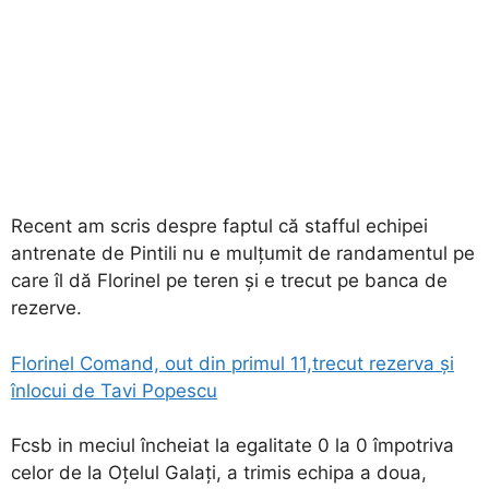
Recent am scris despre faptul că stafful echipei
antrenate de Pintili nu e mulțumit de randamentul pe
care îl dă Florinel pe teren și e trecut pe banca de
rezerve.
Florinel Comand, out din primul 11,trecut rezerva și
înlocui de Tavi Popescu
Fcsb in meciul încheiat la egalitate 0 la 0 împotriva
celor de la Oțelul Galați, a trimis echipa a doua,