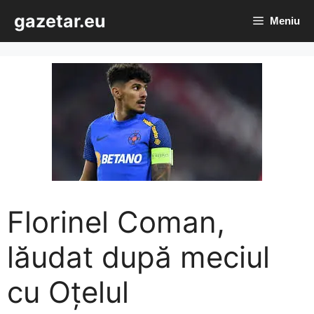
Sari
gazetar.eu
Meniu
la
conținut
Florinel Coman,
lăudat după meciul
cu Oțelul