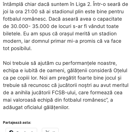
întâmplă chiar dacă suntem în Liga 2. Într-o seară de
joi la ora 21:00 să ai stadionul plin este bine pentru
fotbalul românesc. Dacă aseară avea o capacitate
de 30.000- 35.000 de locuri s-ar fi vândut toate
biletele. Eu am spus că oraşul merită un stadion
modern, iar domnul primar mi-a promis că va face
tot posibilul.
Noi trebuie să ajutăm cu performanţele noastre,
echipa e iubită de oameni, gălăţenii consideră Oţelul
ca pe copiii lor. Noi am pregătit foarte bine jocul şi
trebuie să recunosc că jucătorii noştri au avut meritul
de a anihila jucătorii FCSB-ului, care formează cea
mai valoroasă echipă din fotbalul românesc”, a
adăugat oficialul gălăţenilor.
Partajează asta: