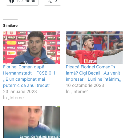
Facebook
X
Similare
Florinel Coman după
Pleacă Florinel Coman în
Hermannstadt – FCSB 0-1:
iarnă? Gigi Becali ,,Au venit
,,E un campionat mai
impresarii! Luni ne întâlnim,,
puternic ca anul trecut”
16 octombrie 2023
23 ianuarie 2023
În „Interne”
În „Interne”