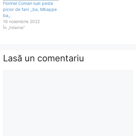
Florinel Coman luat peste
picior de fani ,,ba, Mbappe
ba,,
16 noiembrie 2022
În „Interne”
Lasă un comentariu
Comentariu