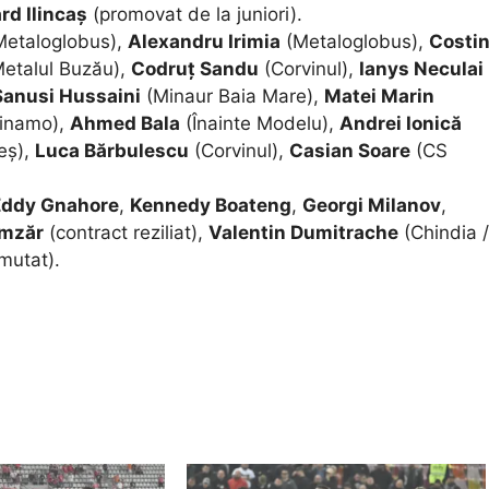
rd Ilincaș
(promovat de la juniori).
etaloglobus),
Alexandru Irimia
(Metaloglobus),
Costi
etalul Buzău),
Codruț Sandu
(Corvinul),
Ianys Neculai
Sanusi Hussaini
(Minaur Baia Mare),
Matei Marin
inamo),
Ahmed Bala
(Înainte Modelu),
Andrei Ionică
eș),
Luca Bărbulescu
(Corvinul),
Casian Soare
(CS
Eddy Gnahore
,
Kennedy Boateng
,
Georgi Milanov
,
Amzăr
(contract reziliat),
Valentin Dumitrache
(Chindia /
mutat).