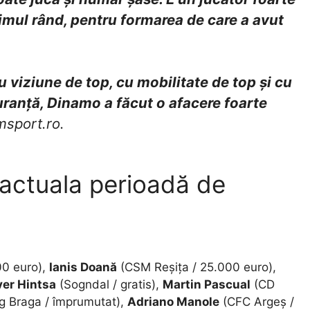
rimul rând, pentru formarea de care a avut
cu viziune de top, cu mobilitate de top și cu
guranță, Dinamo a făcut o afacere foarte
msport.ro.
n actuala perioadă de
00 euro),
Ianis Doană
(CSM Reșița / 25.000 euro),
ver Hintsa
(Sogndal / gratis),
Martin Pascual
(CD
g Braga / împrumutat),
Adriano Manole
(CFC Argeș /