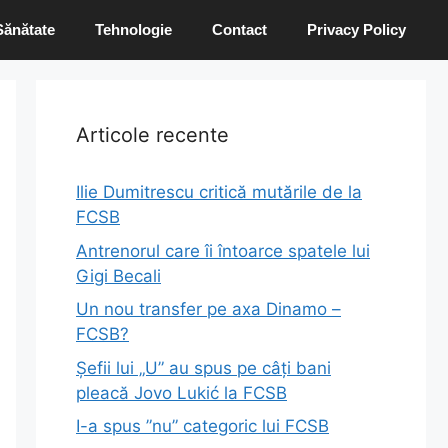
Sănătate
Tehnologie
Contact
Privacy Policy
Articole recente
Ilie Dumitrescu critică mutările de la
FCSB
Antrenorul care îi întoarce spatele lui
Gigi Becali
Un nou transfer pe axa Dinamo –
FCSB?
Șefii lui „U” au spus pe câți bani
pleacă Jovo Lukić la FCSB
I-a spus ”nu” categoric lui FCSB