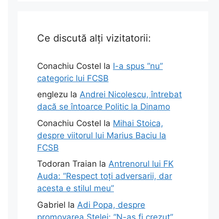
Ce discută alți vizitatorii:
Conachiu Costel
la
I-a spus ”nu”
categoric lui FCSB
englezu
la
Andrei Nicolescu, întrebat
dacă se întoarce Politic la Dinamo
Conachiu Costel
la
Mihai Stoica,
despre viitorul lui Marius Baciu la
FCSB
Todoran Traian
la
Antrenorul lui FK
Auda: ”Respect toți adversarii, dar
acesta e stilul meu”
Gabriel
la
Adi Popa, despre
promovarea Stelei: ”N-aș fi crezut”