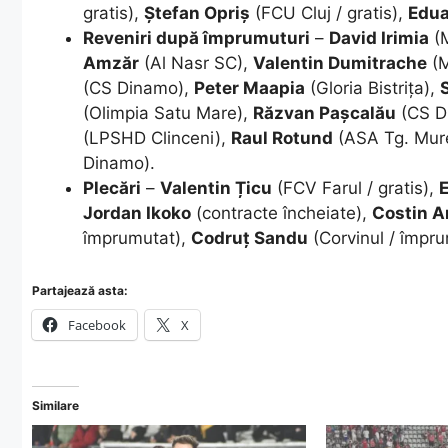
gratis),
Ștefan Opriș
(FCU Cluj / gratis),
Edua
Reveniri după împrumuturi
–
David Irimia
(M
Amzăr
(Al Nasr SC),
Valentin Dumitrache
(M
(CS Dinamo),
Peter Maapia
(Gloria Bistrița),
(Olimpia Satu Mare),
Răzvan Pașcalău
(CS D
(LPSHD Clinceni),
Raul Rotund
(ASA Tg. Mur
Dinamo).
Plecări
–
Valentin Țicu
(FCV Farul / gratis),
Jordan Ikoko
(contracte încheiate),
Costin 
împrumutat),
Codruț Sandu
(Corvinul / împru
Partajează asta:
Facebook
X
Similare