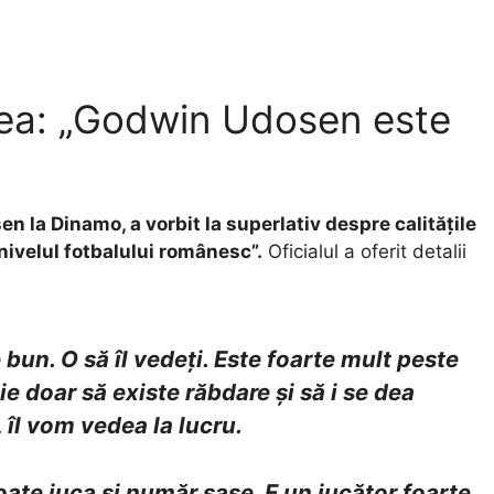
ea: „Godwin Udosen este
 la Dinamo, a vorbit la superlativ despre calitățile
nivelul fotbalului românesc”.
Oficialul a oferit detalii
un. O să îl vedeți. Este foarte mult peste
 doar să existe răbdare și să i se dea
 îl vom vedea la lucru.
ate juca și număr șase. E un jucător foarte