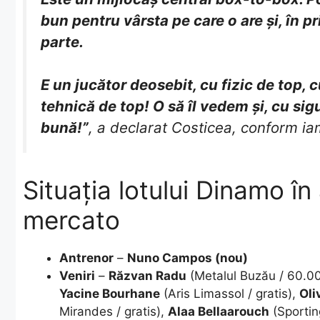
bun pentru vârsta pe care o are și, în p
parte.
E un jucător deosebit, cu fizic de top, 
tehnică de top! O să îl vedem și, cu si
bună!”
, a declarat Costicea, conform ia
Situația lotului Dinamo î
mercato
Antrenor
–
Nuno Campos (nou)
Veniri
–
Răzvan Radu
(Metalul Buzău / 60.0
Yacine Bourhane
(Aris Limassol / gratis),
Oli
Mirandes / gratis),
Alaa Bellaarouch
(Sportin