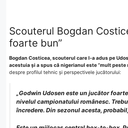
Scouterul Bogdan Costic
foarte bun”
Bogdan Costicea, scouterul care l-a adus pe Udosen
acestuia și a spus că nigerianul este ”mult peste 
despre profilul tehnic și perspectivele jucătorului:
„Godwin Udosen este un jucător foarte b
nivelul campionatului românesc. Trebuie
încredere. Din sezonul acesta, probabil,
Este un mijlocaș central box-to-box. Po