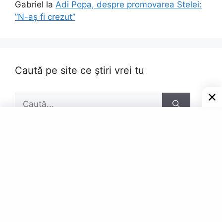
Gabriel
la
Adi Popa, despre promovarea Stelei:
”N-aș fi crezut”
Caută pe site ce știri vrei tu
Caută
după:
Pagini
Contact
Privacy Policy