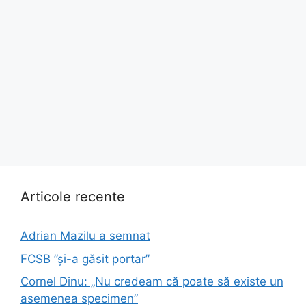
Articole recente
Adrian Mazilu a semnat
FCSB ”și-a găsit portar”
Cornel Dinu: „Nu credeam că poate să existe un
asemenea specimen”