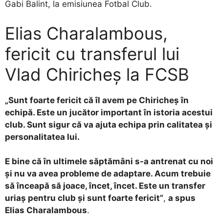
Gabi Balint, la emisiunea Fotbal Club.
Elias Charalambous,
fericit cu transferul lui
Vlad Chiricheș la FCSB
„Sunt foarte fericit că îl avem pe Chiricheș în
echipă. Este un jucător important în istoria acestui
club. Sunt sigur că va ajuta echipa prin calitatea și
personalitatea lui.
E bine că în ultimele săptămâni s-a antrenat cu noi
și nu va avea probleme de adaptare. Acum trebuie
să înceapă să joace, încet, încet. Este un transfer
uriaș pentru club și sunt foarte fericit”
,
a spus
Elias Charalambous
.