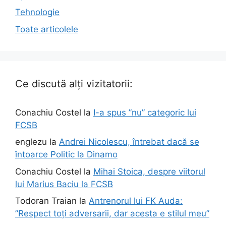
Tehnologie
Toate articolele
Ce discută alți vizitatorii:
Conachiu Costel
la
I-a spus ”nu” categoric lui
FCSB
englezu
la
Andrei Nicolescu, întrebat dacă se
întoarce Politic la Dinamo
Conachiu Costel
la
Mihai Stoica, despre viitorul
lui Marius Baciu la FCSB
Todoran Traian
la
Antrenorul lui FK Auda:
”Respect toți adversarii, dar acesta e stilul meu”