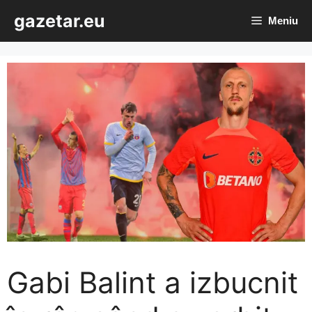
Sari
gazetar.eu
Meniu
la
conținut
Gabi Balint a izbucnit