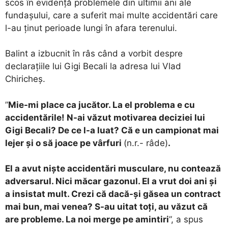
scos în evidență problemele din ultimii ani ale
fundașului, care a suferit mai multe accidentări care
l-au ținut perioade lungi în afara terenului.
Balint a izbucnit în râs când a vorbit despre
declarațiile lui Gigi Becali la adresa lui Vlad
Chiricheș.
”
Mie-mi place ca jucător. La el problema e cu
accidentările! N-ai văzut motivarea deciziei lui
Gigi Becali? De ce l-a luat? Că e un campionat mai
lejer și o să joace pe vârfuri
(n.r.- râde)
.
El a avut niște accidentări musculare, nu contează
adversarul. Nici măcar gazonul. El a vrut doi ani și
a insistat mult. Crezi că dacă-și găsea un contract
mai bun, mai venea? S-au uitat toți, au văzut că
are probleme. La noi merge pe amintiri
”, a spus