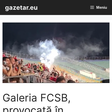
Sari
gazetar.eu
Meniu
la
conținut
Galeria FCSB,
provocată în