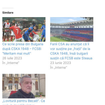
Similare
Ce scrie presa din Bulgaria
Fanii CSA au anunțat că îi
după CSKA 1948 – FCSB:
vor susține pe „frații” de la
”Meritam mai mult”
CSKA 1948, însă bulgarii
26 iulie 2023
susțin că FCSB este Steaua
În „Interne”
23 iunie 2023
În „Interne”
„Lovitură pentru Becali!”. Ce