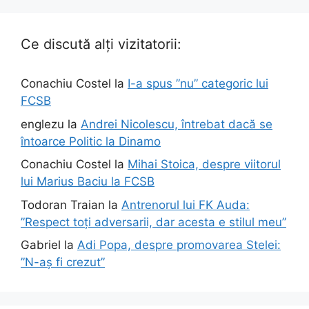
Ce discută alți vizitatorii:
Conachiu Costel
la
I-a spus ”nu” categoric lui
FCSB
englezu
la
Andrei Nicolescu, întrebat dacă se
întoarce Politic la Dinamo
Conachiu Costel
la
Mihai Stoica, despre viitorul
lui Marius Baciu la FCSB
Todoran Traian
la
Antrenorul lui FK Auda:
”Respect toți adversarii, dar acesta e stilul meu”
Gabriel
la
Adi Popa, despre promovarea Stelei:
”N-aș fi crezut”