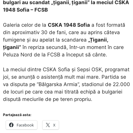
bulgari au scandat „țiganii, țiganii” la meciul CSKA
1948 Sofia – FCSB
Galeria celor de la
CSKA 1948 Sofia
a fost formată
din aproximativ 30 de fani, care au aprins câteva
fumigene și au apelat la scandarea
„Țiganii,
țiganii”
în repriza secundă, într-un moment în care
Peluza Nord de la FCSB a început să cânte.
La meciul dintre CSKA Sofia și Sepsi OSK, programat
joi, se anunță o asistență mult mai mare. Partida se
va disputa pe ”Bălgarska Armia”, stadionul de 22.000
de locuri pe care cea mai titrată echipă a bulgariei
dispută meciurile de pe teren propriu.
Partajează asta:
Facebook
X