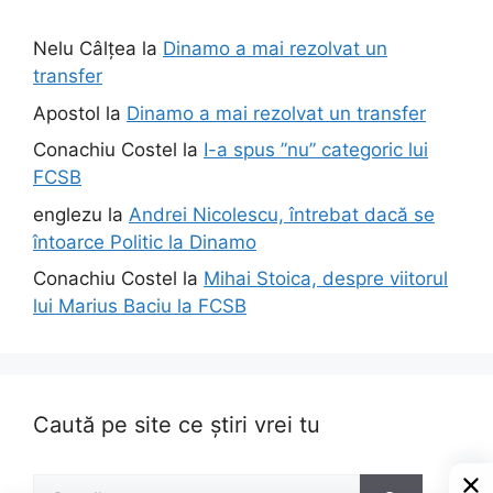
Nelu Câlțea
la
Dinamo a mai rezolvat un
transfer
Apostol
la
Dinamo a mai rezolvat un transfer
Conachiu Costel
la
I-a spus ”nu” categoric lui
FCSB
englezu
la
Andrei Nicolescu, întrebat dacă se
întoarce Politic la Dinamo
Conachiu Costel
la
Mihai Stoica, despre viitorul
lui Marius Baciu la FCSB
Caută pe site ce știri vrei tu
Caută