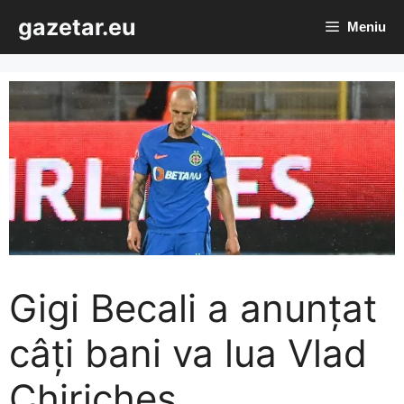
Sari
gazetar.eu
Meniu
la
conținut
Gigi Becali a anunțat
câți bani va lua Vlad
Chiricheș