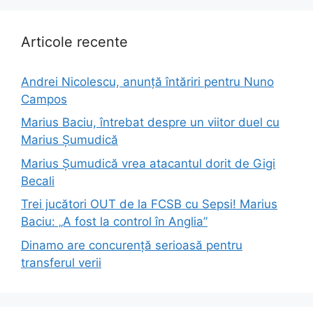
Articole recente
Andrei Nicolescu, anunță întăriri pentru Nuno
Campos
Marius Baciu, întrebat despre un viitor duel cu
Marius Șumudică
Marius Șumudică vrea atacantul dorit de Gigi
Becali
Trei jucători OUT de la FCSB cu Sepsi! Marius
Baciu: „A fost la control în Anglia”
Dinamo are concurență serioasă pentru
transferul verii