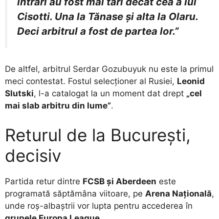
intrări au fost mai tari decât cea a lui
Cisotti. Una la Tănase și alta la Olaru.
Deci arbitrul a fost de partea lor.”
De altfel, arbitrul Serdar Gozubuyuk nu este la primul
meci contestat. Fostul selecționer al Rusiei,
Leonid
Slutski
, l-a catalogat la un moment dat drept
„cel
mai slab arbitru din lume”
.
Returul de la București,
decisiv
Partida retur dintre
FCSB și Aberdeen
este
programată săptămâna viitoare, pe
Arena Națională
,
unde roș-albaștrii vor lupta pentru accederea în
grupele Europa League
.