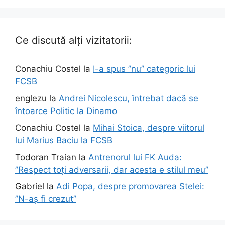
Ce discută alți vizitatorii:
Conachiu Costel
la
I-a spus ”nu” categoric lui
FCSB
englezu
la
Andrei Nicolescu, întrebat dacă se
întoarce Politic la Dinamo
Conachiu Costel
la
Mihai Stoica, despre viitorul
lui Marius Baciu la FCSB
Todoran Traian
la
Antrenorul lui FK Auda:
”Respect toți adversarii, dar acesta e stilul meu”
Gabriel
la
Adi Popa, despre promovarea Stelei:
”N-aș fi crezut”