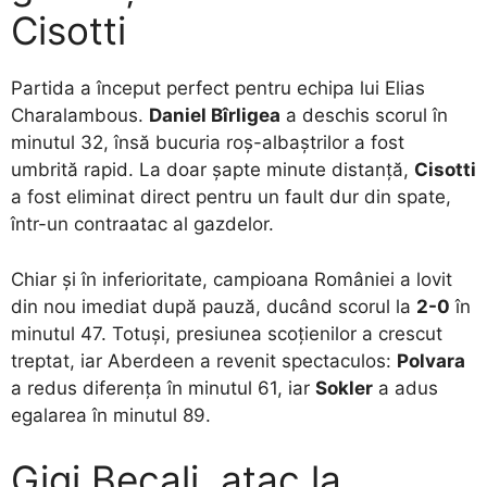
Cisotti
Partida a început perfect pentru echipa lui Elias
Charalambous.
Daniel Bîrligea
a deschis scorul în
minutul 32, însă bucuria roș-albaștrilor a fost
umbrită rapid. La doar șapte minute distanță,
Cisotti
a fost eliminat direct pentru un fault dur din spate,
într-un contraatac al gazdelor.
Chiar și în inferioritate, campioana României a lovit
din nou imediat după pauză, ducând scorul la
2-0
în
minutul 47. Totuși, presiunea scoțienilor a crescut
treptat, iar Aberdeen a revenit spectaculos:
Polvara
a redus diferența în minutul 61, iar
Sokler
a adus
egalarea în minutul 89.
Gigi Becali, atac la